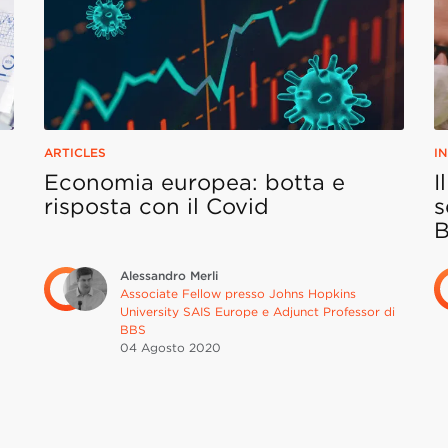
ARTICLES
I
Economia europea: botta e
I
risposta con il Covid
s
B
Alessandro Merli
Associate Fellow presso Johns Hopkins
University SAIS Europe e Adjunct Professor di
BBS
04 Agosto
2020