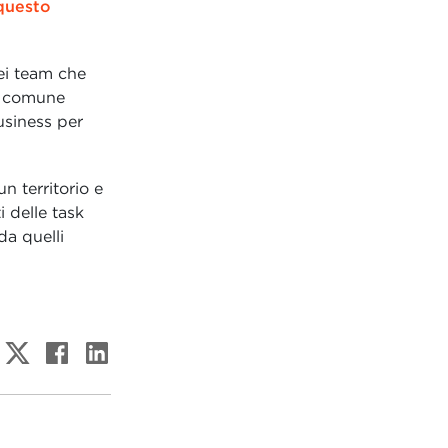
questo
dei team che
un comune
usiness per
n territorio e
 delle task
da quelli