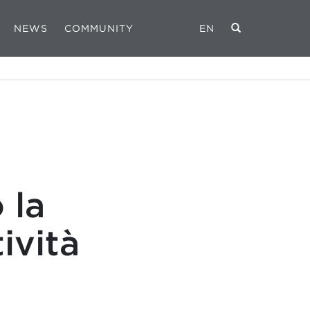
NEWS
COMMUNITY
EN
 la
ività