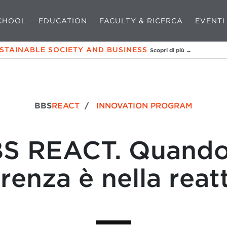
CHOOL
EDUCATION
FACULTY & RICERCA
EVENTI
USTAINABLE SOCIETY AND BUSINESS
Scopri di più →
BBS
REACT
/
INNOVATION PROGRAM
S REACT. Quando
erenza è nella reatt