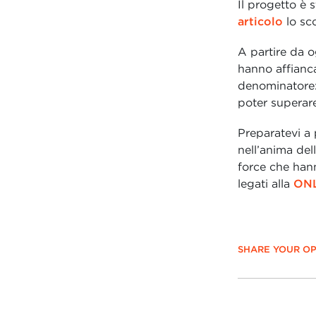
Il progetto è 
articolo
lo sco
A partire da o
hanno affianc
denominatore: 
poter superar
Preparatevi a 
nell’anima del
force che hann
legati alla
ONL
SHARE YOUR OP