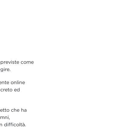
mpreviste come
gire.
ente online
ncreto ed
etto che ha
umni,
 difficoltà.