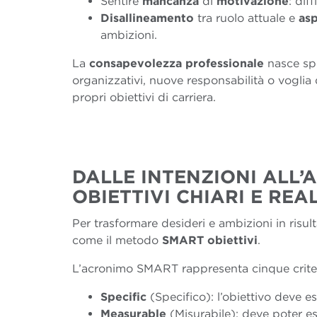
Sentire
mancanza
di
motivazione
: dif
Disallineamento
tra ruolo attuale e
asp
ambizioni.
La
consapevolezza professionale
nasce sp
organizzativi, nuove responsabilità o voglia
propri obiettivi di carriera.
DALLE INTENZIONI ALL
’
A
OBIETTIVI CHIARI E REA
Per trasformare desideri e ambizioni in risult
come il metodo
SMART
obiettivi
.
L’acronimo SMART rappresenta cinque criteri p
Specific
(Specifico): l’obiettivo deve es
Measurable
(Misurabile): deve poter es