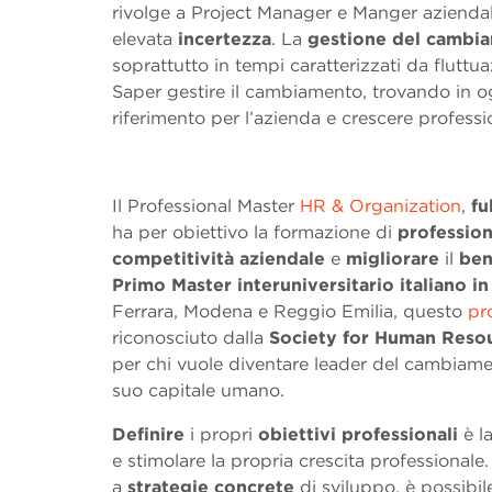
rivolge a Project Manager e Manger aziendal
elevata
incertezza
. La
gestione del cambi
soprattutto in tempi caratterizzati da fluttua
Saper gestire il cambiamento, trovando in 
riferimento per l’azienda e crescere profess
Il Professional Master
HR & Organization
,
fu
ha per obiettivo la formazione di
profession
competitività
aziendale
e
migliorare
il
ben
Primo Master interuniversitario italiano i
Ferrara, Modena e Reggio Emilia, questo
pr
riconosciuto dalla
Society for Human Res
per chi vuole diventare leader del cambiamen
suo capitale umano.
Definire
i propri
obiettivi
professionali
è l
e stimolare la propria crescita professional
a
strategie
concrete
di sviluppo, è possibil