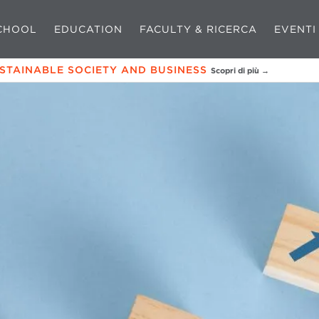
CHOOL
EDUCATION
FACULTY & RICERCA
EVENTI
USTAINABLE SOCIETY AND BUSINESS
Scopri di più →