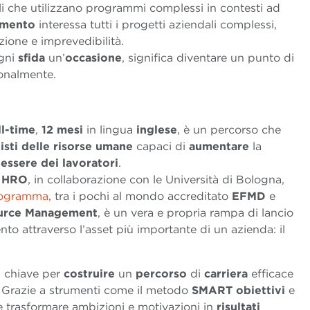
i che utilizzano programmi complessi in contesti ad
amento
interessa tutti i progetti aziendali complessi,
zione e imprevedibilità.
ogni
sfida
un’
occasione
, significa diventare un punto di
ionalmente.
ll-time
,
12 mesi
in lingua
inglese
, è un percorso che
isti delle risorse umane
capaci di
aumentare
la
essere
dei
lavoratori
.
n HRO
, in collaborazione con le Università di Bologna,
ogramma
, tra i pochi al mondo accreditato
EFMD
e
ource Management
, è un vera e propria rampa di lancio
to attraverso l’asset più importante di un azienda: il
a chiave per
costruire
un
percorso
di
carriera
efficace
e. Grazie a strumenti come il metodo
SMART
obiettivi
e
e trasformare ambizioni e motivazioni in
risultati