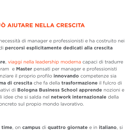
Ò AIUTARE NELLA CRESCITA
ecessità di manager e professionisti e ha costruito nei
 di
percorsi esplicitamente dedicati alla crescita
are
,
viaggi nella leadership moderna
capaci di tradurre
gram e
Master
pensati per manager e professionisti
ziare il proprio profilo
innovando
competenze sia
ema
di
crescita
che fa della
trasformazione
il fulcro di
ativi di
Bologna Business School apprende
nozioni e
i idee che si salda nel
network
internazionale
della
ncreto sul propio mondo lavorativo.
 time
, on
campus
di
quattro
giornate
e in
italiano
, si