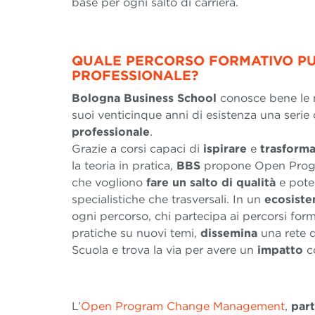
base per ogni salto di carriera.
QUALE PERCORSO FORMATIVO PU
PROFESSIONALE?
Bologna Business School
conosce bene le n
suoi venticinque anni di esistenza una serie
professionale
.
Grazie a corsi capaci di
ispirare
e
trasform
la teoria in pratica,
BBS
propone Open Pro
che vogliono
fare un salto di qualità
e poten
specialistiche che trasversali. In un
ecosist
ogni percorso, chi partecipa ai percorsi form
pratiche su nuovi temi,
dissemina
una rete d
Scuola e trova la via per avere un
impatto
co
L’
Open Program Change Management
,
part