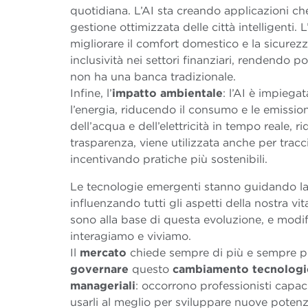
quotidiana. L’AI sta creando applicazioni che
gestione ottimizzata delle città intelligenti. 
migliorare il comfort domestico e la sicure
inclusività nei settori finanziari, rendendo p
non ha una banca tradizionale.
Infine, l’
impatto ambientale
: l’AI è impiega
l’energia, riducendo il consumo e le emission
dell’acqua e dell’elettricità in tempo reale, 
trasparenza, viene utilizzata anche per tracci
incentivando pratiche più sostenibili.
Le tecnologie emergenti stanno guidando la 
influenzando tutti gli aspetti della nostra vit
sono alla base di questa evoluzione, e modi
interagiamo e viviamo.
Il
mercato
chiede sempre di più e sempre pi
governare
questo
cambiamento
tecnologi
manageriali
: occorrono professionisti capaci
usarli al meglio per sviluppare nuove potenzi