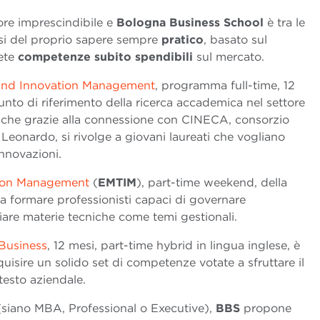
tore imprescindibile e
Bologna Business School
è tra le
si del proprio sapere sempre
pratico
, basato sul
rete
competenze
subito
spendibili
sul mercato.
ce and Innovation Management
, programma full-time, 12
unto di riferimento della ricerca accademica nel settore
anche grazie alla connessione con CINECA, consorzio
Leonardo, si rivolge a giovani laureati che vogliano
innovazioni.
tion Management
(
EMTIM
), part-time weekend, della
a a formare professionisti capaci di governare
are materie tecniche come temi gestionali.
 Business
, 12 mesi, part-time hybrid in lingua inglese, è
uisire un solido set di competenze votate a sfruttare il
ntesto aziendale.
r (siano MBA, Professional o Executive),
BBS
propone