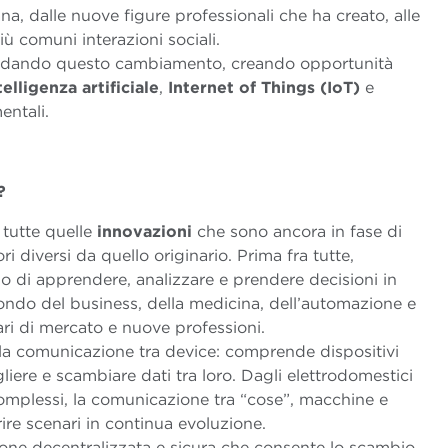
a, dalle nuove figure professionali che ha creato, alle
iù comuni interazioni sociali.
idando questo cambiamento, creando opportunità
telligenza artificiale
,
Internet of Things (IoT)
e
entali.
?
tutte quelle
innovazioni
che sono ancora in fase di
i diversi da quello originario. Prima fra tutte,
do di apprendere, analizzare e prendere decisioni in
ndo del business, della medicina, dell’automazione e
ri di mercato e nuove professioni.
 la comunicazione tra device: comprende dispositivi
liere e scambiare dati tra loro. Dagli elettrodomestici
complessi, la comunicazione tra “cose”, macchine e
rire scenari in continua evoluzione.
ione decentralizzata e sicura che consente lo scambio