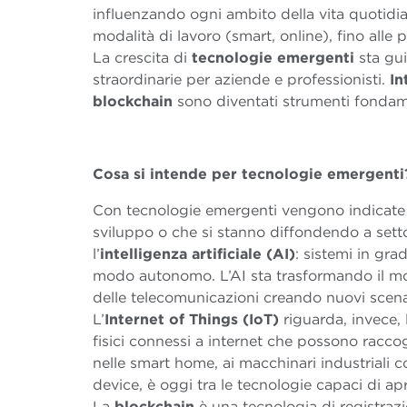
influenzando ogni ambito della vita quotidian
modalità di lavoro (smart, online), fino alle p
La crescita di
tecnologie
emergenti
sta gu
straordinarie per aziende e professionisti.
In
blockchain
sono diventati strumenti fondam
Cosa si intende per tecnologie emergenti
Con tecnologie emergenti vengono indicate 
sviluppo o che si stanno diffondendo a settor
l’
intelligenza artificiale (AI)
: sistemi in gra
modo autonomo. L’AI sta trasformando il mo
delle telecomunicazioni creando nuovi scena
L’
Internet of Things (IoT)
riguarda, invece,
fisici connessi a internet che possono raccog
nelle smart home, ai macchinari industriali 
device, è oggi tra le tecnologie capaci di ap
La
blockchain
è una tecnologia di registraz