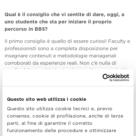
Qual è il consiglio che vi sentite di dare, oggi, a
uno studente che sta per iniziare il proprio
percorso in BBS?
Il primo consiglio è quello di essere curiosi! Faculty e
professionisti sono a completa disposizione per
insegnare contenuti e metodologie manageriali
corroborati da esperienze reali. Non c’è nulla di
meglio del connubio tra teoria e pratica per arricchire
la propria formazione personale. Un altro consiglio
che ci sentiamo di dare è quello di non farsi
spaventare dalla situazione complessa che stiamo
Questo sito web utilizza i cookie
vivendo: oggi più che mai è importante non solo
arricchire e aggiornare le proprie competenze, ma
Questo sito utilizza cookie tecnici e, previo
anche acquisire capacità personali di gestione di
consenso, cookie di profilazione, anche di terze
relazioni “ibride”, cioè parzialmente mediate dalla
parti, al fine di garantire il corretto
tecnologia.
funzionamento delle procedure e ottimizzare