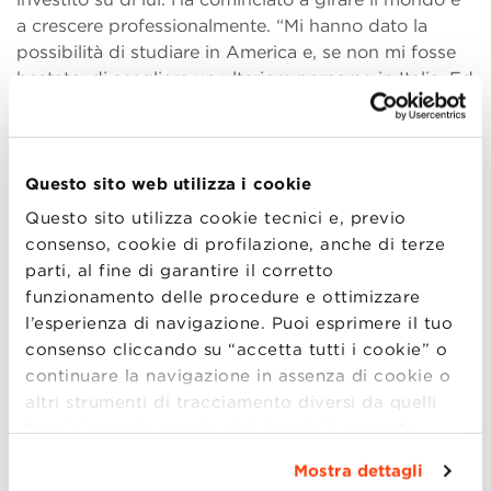
a crescere professionalmente. “Mi hanno dato la
possibilità di studiare in America e, se non mi fosse
bastato, di scegliere un ulteriore percorso in Italia. Ed
io
ho scelto Bologna Business School
.”
PERCHÉ (E COME) BOLOGNA
Questo sito web utilizza i cookie
BUSINESS SCHOOL
Questo sito utilizza cookie tecnici e, previo
consenso, cookie di profilazione, anche di terze
Francesco sente il bisogno di rafforzare le sue
parti, al fine di garantire il corretto
capacità manageriali. “Io vivevo a Bologna. All’epoca
funzionamento delle procedure e ottimizzare
Bologna Business School era ancora Alma Graduate.
l’esperienza di navigazione. Puoi esprimere il tuo
Mi piacque subito il loro approccio,
serio e
consenso cliccando su “accetta tutti i cookie” o
metodico
. Ho conosciuto professori, come Carlo
continuare la navigazione in assenza di cookie o
Boschetti, che mi hanno affascinato. Tutto lo staff ha
altri strumenti di tracciamento diversi da quelli
contribuito a rendere l’esperienza di studio un
tecnici semplicemente chiudendo il presente
periodo magnifico, rafforzata dall’intensità dello
banner mediante l’apposito comando.
Per avere
studio.”
Mostra dettagli
maggiori informazioni clicca “
Dettagli
”. Per