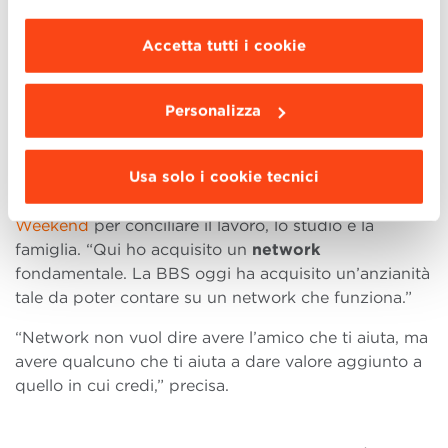
modificare le impostazioni di navigazione e
Lo studio negli Stati Uniti e in Italia sono state due
scegliere le funzionalità, le terze parti e i cookie
esperienze molto diverse per Francesco. “Ho
Accetta tutti i cookie
da installare clicca “
Personalizza
”
.
studiato tantissimo a Bologna, pur essendoci
abituato arrivando da ingegneria. Ricordo con
Personalizza
piacere il rispetto reverenziale nei confronti dei
professori del MBA, sono stati dei veri e propri
maestri di vita.”
Usa solo i cookie tecnici
Francesco ha scelto, nel 2004, l’
MBA Part-time
Weekend
per conciliare il lavoro, lo studio e la
famiglia. “Qui ho acquisito un
network
fondamentale. La BBS oggi ha acquisito un’anzianità
tale da poter contare su un network che funziona.”
“Network non vuol dire avere l’amico che ti aiuta, ma
avere qualcuno che ti aiuta a dare valore aggiunto a
quello in cui credi,” precisa.