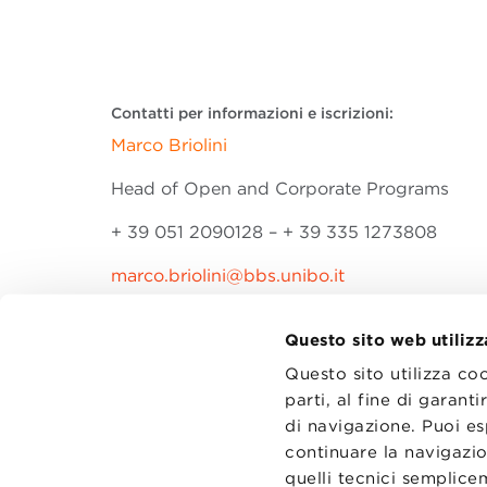
Contatti per informazioni e iscrizioni:
Marco Briolini
Head of Open and Corporate Programs
+ 39 051 2090128 – + 39 335 1273808
marco.briolini@bbs.unibo.it
Questo sito web utilizz
Questo sito utilizza co
parti, al fine di garan
di navigazione. Puoi es
CONTATT
TRASPA
continuare la navigazio
PRIVACY
quelli tecnici semplic
PREFERE