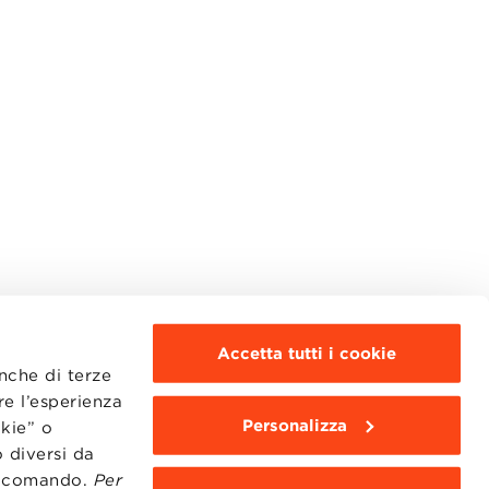
Accetta tutti i cookie
anche di terze
re l’esperienza
Personalizza
okie” o
MOODLE
WEBMAIL
 diversi da
BBS COMMUNITY PORTAL
to comando.
Per
PRESS