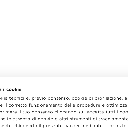
a i cookie
okie tecnici e, previo consenso, cookie di profilazione, 
tire il corretto funzionamento delle procedure e ottimizza
primere il tuo consenso cliccando su “accetta tutti i co
I
LAVORA CON NOI
RENZA
STATUTO
ne in assenza di cookie o altri strumenti di tracciamento
CODICE ETICO
emente chiudendo il presente banner mediante l’apposi
NZE COOKIE
WHISTLEBLOWING