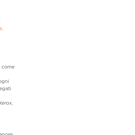
o
e
,
u come
ogni
egati
Xerox,
apore,