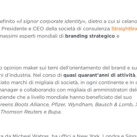
finito «
il signor corporate identity
», dietro a cui si celan
. Presidente e CEO della società di consulenza
Straightlin
massimi esperti mondiali di
branding strategico
e
o opinion maker sui temi dell’orientamento del brand e s
i d’industria. Nel corso di
quasi quarant’anni di attività
,
iato marchi di migliaia di società, in ogni continente e in 
anager e collaborando con migliaia di amministratori del
 aziende che a livello mondiale hanno beneficiato del suo
reens Boots Alliance, Pfizer, Wyndham, Bausch & Lomb, 
o, Thomson Reuters e Bupa
.
ata da Micheal Watras, ha uffici a New York, Londra e Sing