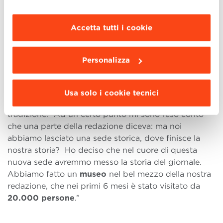
maggiori informazioni clicca “
Dettagli
”. Per
l’integrazione dei settori ed un nuovo sistema
modificare le impostazioni di navigazione e
editoriale.
Il cambiamento fatto tutto insieme non
scegliere le funzionalità, le terze parti e i cookie
ha lasciato spazio a nessuno perché si
Accetta tutti i cookie
da installare clicca “
Personalizza
”
.
organizzasse in difesa.
Le persone si sono trovate
spaesate ma anche affascinate dalla novità.”
Personalizza
Secondo Calabresi, se vuoi fare innovazione ti devi
Usa solo i cookie tecnici
anche far carico di coloro che hanno nostalgia della
tradizione. “Ad un certo punto mi sono reso conto
che una parte della redazione diceva: ma noi
abbiamo lasciato una sede storica, dove finisce la
nostra storia? Ho deciso che nel cuore di questa
nuova sede avremmo messo la storia del giornale.
Abbiamo fatto un
museo
nel bel mezzo della nostra
redazione, che nei primi 6 mesi è stato visitato da
20.000 persone
.”