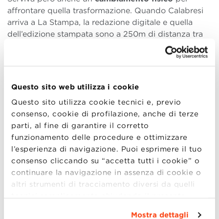
affrontare quella trasformazione. Quando Calabresi
arriva a La Stampa, la redazione digitale e quella
dell’edizione stampata sono a 250m di distanza tra
loro. Inoltre, le due redazioni avevano software e
sistemi editoriali diversi, che non parlavano tra loro.
“Prima ho voluto cambiare il sistema editoriale, poi il
layout del giornale. Mi sono presto reso conto che le
Questo sito web utilizza i cookie
resistenze che incontravo rendevano il tutto
Questo sito utilizza cookie tecnici e, previo
impossibile.
Alla fine ho fatto quello che tutti mi
consenso, cookie di profilazione, anche di terze
avevano sconsigliato di fare: cambiare tutto insieme.
parti, al fine di garantire il corretto
Cambiammo sede e durante i lavori prendemmo un
funzionamento delle procedure e ottimizzare
call-center con due grandissimi open space dove
l’esperienza di navigazione. Puoi esprimere il tuo
costruimmo una redazione molto innovativa, con due
consenso cliccando su “accetta tutti i cookie” o
cerchi concentrici, in cui al centro stavano i capi
continuare la navigazione in assenza di cookie o
redattori centrali e intorno tutti i settori (cultura,
altri strumenti di tracciamento diversi da quelli
esteri, spettacolo, economia, ecc.) mescolati tra loro
tecnici semplicemente chiudendo il presente
quelli del sito, dei social e della carta. Così nello
banner mediante l’apposito comando.
Per avere
stesso giorno abbiamo fatto la nuova redazione,
Mostra dettagli