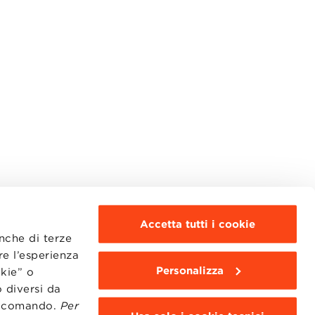
Accetta tutti i cookie
anche di terze
re l’esperienza
Personalizza
okie” o
MOODLE
WEBMAIL
 diversi da
BBS COMMUNITY PORTAL
to comando.
Per
PRESS