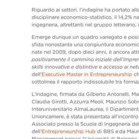
Riguardo ai settori, l’indagine ha portato al
disciplinare economico-statistico, il 14,2% nel
ingegneria, altrettanti nel gruppo letterario,
Emerge dunque un quadro variegato e positi
sfida nonostante una congiuntura economica
nate nel 2009, dopo dieci anni, è ancora atti
positivamente il cammino iniziale dell’impre
skills innovative e distintive e accesso ai ne
dell’
Executive Master in Entrepreneurship
ch
sottolinea il rapporto indissolubile tra forma
L’indagine, firmata da Gilberto Antonelli, Mar
Claudia Girotti, Azzurra Meoli, Maurizio Sob
Interuniversitario AlmaLaurea, il Dipartiment
Unioncamere, è stata presentata all’incontro
Associato presso la Scuola di Ingegneria del
dell’
Entrepreneurship Hub
di BBS e da Mauri
Management presso l’Università di Bologna 