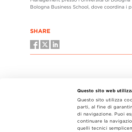
Bologna Business School, dove coordina i pro
SHARE
Questo sito web utilizz
Questo sito utilizza co
parti, al fine di garan
di navigazione. Puoi es
CONTATT
TRASPA
continuare la navigazio
PRIVACY
quelli tecnici semplic
PREFERE