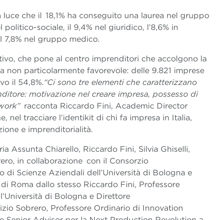
la luce che il 18,1% ha conseguito una laurea nel gruppo
 politico-sociale, il 9,4% nel giuridico, l’8,6% in
 il 7,8% nel gruppo medico.
vo, che pone al centro imprenditori che accolgono la
 non particolarmente favorevole: delle 9.821 imprese
vo il 54,8%.
“Ci sono tre elementi che caratterizzano
nditore: motivazione nel creare impresa, possesso di
twork”
racconta Riccardo Fini, Academic Director
e, nel tracciare l’identikit di chi fa impresa in Italia,
zione e imprenditorialità.
ia Assunta Chiarello, Riccardo Fini, Silvia Ghiselli,
rero, in collaborazione con il Consorzio
o di Scienze Aziendali dell’Università di Bologna e
 di Roma dallo stesso Riccardo Fini, Professore
l’Università di Bologna e Direttore
zio Sobrero, Professore Ordinario di Innovation
e Senior Advisor per la Next Production Revolution a