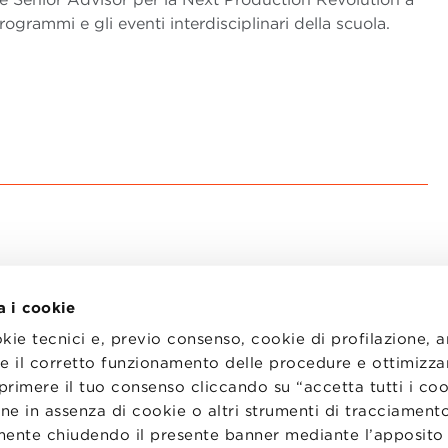
grammi e gli eventi interdisciplinari della scuola.
a i cookie
okie tecnici e, previo consenso, cookie di profilazione, 
tire il corretto funzionamento delle procedure e ottimizza
primere il tuo consenso cliccando su “accetta tutti i co
I
LAVORA CON NOI
RENZA
STATUTO
ne in assenza di cookie o altri strumenti di tracciamento
CODICE ETICO
emente chiudendo il presente banner mediante l’apposi
NZE COOKIE
WHISTLEBLOWING