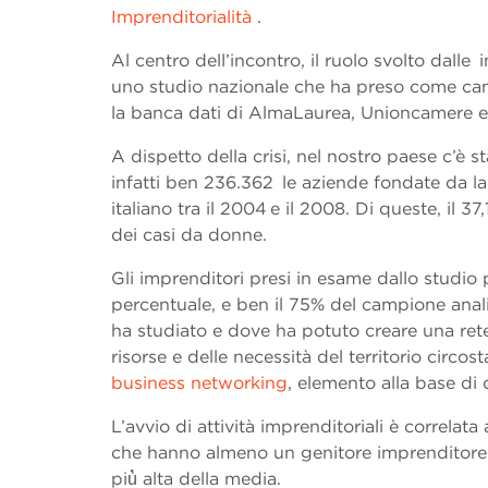
Imprenditorialità
.
Al centro dell’incontro, il ruolo svolto dalle
uno studio nazionale che ha preso come campi
la banca dati di AlmaLaurea, Unioncamere e
A dispetto della crisi, nel nostro paese c’è 
infatti ben 236.362 le aziende fondate da la
italiano tra il 2004 e il 2008. Di queste, il 
dei casi da donne.
Gli imprenditori presi in esame dallo studio
percentuale, e ben il 75% del campione analiz
ha studiato e dove ha potuto creare una rete
risorse e delle necessità del territorio circo
business networking
, elemento alla base di
L’avvio di attività imprenditoriali è correlata a
che hanno almeno un genitore imprenditore o l
più̀ alta della media.