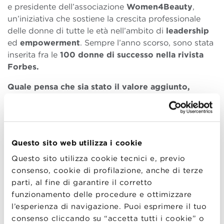
e presidente dell’associazione
Women4Beauty
,
un’iniziativa che sostiene la crescita professionale
delle donne di tutte le età nell’ambito di
leadership
ed
empowerment
. Sempre l’anno scorso, sono stata
inserita fra le
100 donne di successo nella rivista
Forbes.
Quale pensa che sia stato il valore aggiunto,
nell’ambito della sua carriera, del percorso fatto in
BBS con l’Executive Master in Sustainability and
Innovation?
Ho vissuto l’Executive Master in Sustainability and
Questo sito web utilizza i cookie
Innovation come un
ponte
tra la mia formazione, che
Questo sito utilizza cookie tecnici e, previo
come dicevo, è in ambito S.T.E.M. e la mia carriera nel
consenso, cookie di profilazione, anche di terze
mondo Business. È stato un percorso molto utile
parti, al fine di garantire il corretto
perché mi ha dato un
metodo
e mi ha offerto degli
funzionamento delle procedure e ottimizzare
strumenti
per impostare un percorso sulla
l’esperienza di navigazione. Puoi esprimere il tuo
Sostenibilità nell’azienda per cui lavoro. Sono stati
consenso cliccando su “accetta tutti i cookie” o