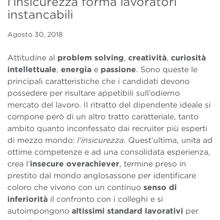
l’insicurezza forma lavoratori
instancabili
Agosto 30, 2018
Attitudine al
problem solving
,
creatività
,
curiosità
intellettuale
,
energia
e
passione
. Sono queste le
principali caratteristiche che i candidati devono
possedere per risultare appetibili sull’odierno
mercato del lavoro. Il ritratto del dipendente ideale si
compone però di un altro tratto caratteriale, tanto
ambito quanto inconfessato dai recruiter più esperti
di mezzo mondo:
l’insicurezza
. Quest’ultima, unita ad
ottime competenze e ad una consolidata esperienza,
crea l’
insecure overachiever
, termine preso in
prestito dal mondo anglosassone per identificare
coloro che vivono con un continuo
senso di
inferiorità
il confronto con i colleghi e si
autoimpongono
altissimi standard lavorativi
per