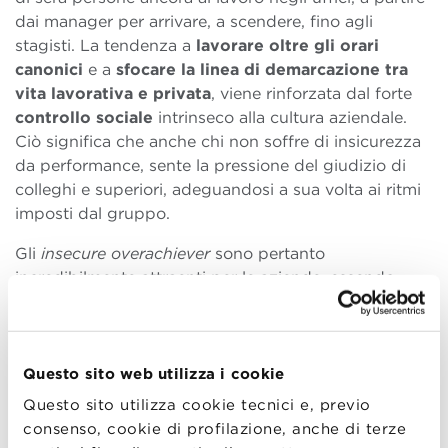
dai manager per arrivare, a scendere, fino agli
stagisti. La tendenza a
lavorare oltre gli orari
canonici
e a
sfocare la linea di demarcazione tra
vita lavorativa e privata
, viene rinforzata dal forte
controllo sociale
intrinseco alla cultura aziendale.
Ciò significa che anche chi non soffre di insicurezza
da performance, sente la pressione del giudizio di
colleghi e superiori, adeguandosi a sua volta ai ritmi
imposti dal gruppo.
Gli
insecure overachiever
sono pertanto
incredibilmente attraenti per le aziende, essendo
automotivati e autodisciplinati, mentre il loro
esempio spinge spesso anche gli altri collaboratori
ad un maggiore impegno. La loro performance
eccezionale è inoltre coadiuvata da una ferma
Questo sito web utilizza i cookie
convinzione che sono loro stessi a scegliere questo
Questo sito utilizza cookie tecnici e, previo
ritmo di lavoro e pertanto non viene mai messa in
consenso, cookie di profilazione, anche di terze
discussione la politica aziendale né tantomeno