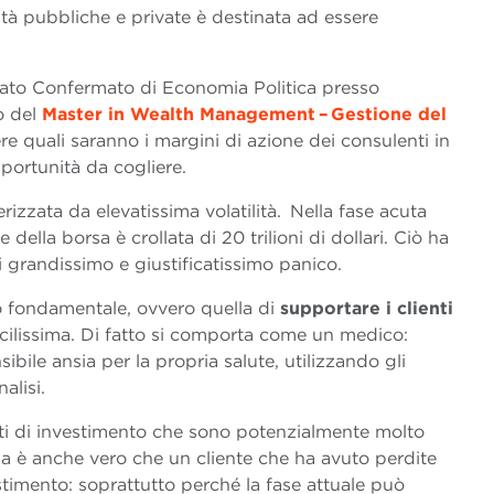
altà pubbliche e private è destinata ad essere
iato Confermato di Economia Politica presso
co del
Master in Wealth Management – Gestione del
 quali saranno i margini di azione dei consulenti in
portunità da cogliere.
erizzata da elevatissima volatilità. Nella fase acuta
ne della borsa è crollata di 20 trilioni di dollari. Ciò ha
 di grandissimo e giustificatissimo panico.
o fondamentale, ovvero quella di
supportare i clienti
icilissima. Di fatto si comporta come un medico:
ile ansia per la propria salute, utilizzando gli
alisi.
nti di investimento che sono potenzialmente molto
 Ma è anche vero che un cliente che ha avuto perdite
stimento: soprattutto perché la fase attuale può