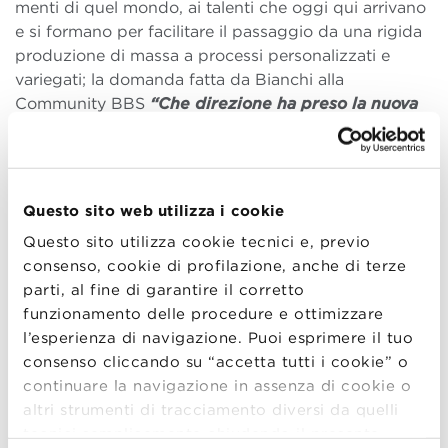
menti di quel mondo, ai talenti che oggi qui arrivano
e si formano per facilitare il passaggio da una rigida
produzione di massa a processi personalizzati e
variegati; la domanda fatta da Bianchi alla
Community BBS
“Che direzione ha preso la nuova
rivoluzione? Dove stiamo andando?”
mette in luce lo
spostamento del baricentro della storia industriale
del nostro Paese dal triangolo Milano, Genova e
Torino, a Bologna, Venezia e Milano, agganciando il
Questo sito web utilizza i cookie
traino economico della Germania, la rivoluzione
Questo sito utilizza cookie tecnici e, previo
dell’industria 4.0 e la forza dell’euro.
consenso, cookie di profilazione, anche di terze
Bologna, grazie ad accorte
politiche di sviluppo
, ha
parti, al fine di garantire il corretto
saputo giocare un ruolo decisivo nel passaggio dai
funzionamento delle procedure e ottimizzare
distretti industriali classici agli “eco-systems”, e il
l’esperienza di navigazione. Puoi esprimere il tuo
Patto del lavoro del 2015 ha avviato una serie di
consenso cliccando su “accetta tutti i cookie” o
investimenti nelle infrastrutture di ricerca, con
continuare la navigazione in assenza di cookie o
l’obiettivo di creare nel proprio territorio un HUB
altri strumenti di tracciamento diversi da quelli
europeo della ricerca su big data e intelligenza
tecnici semplicemente chiudendo il presente