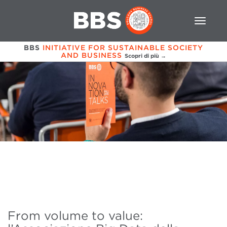
BBS
INITIATIVE FOR SUSTAINABLE SOCIETY
AND BUSINESS
Scopri di più →
From volume to value: