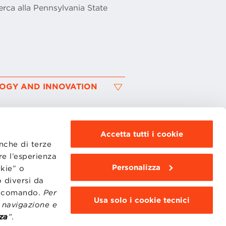
erca alla Pennsylvania State
OGY AND INNOVATION
Accetta tutti i cookie
anche di terze
re l’esperienza
Personalizza
okie” o
MOODLE
WEBMAIL
 diversi da
BBS COMMUNITY PORTAL
to comando.
Per
PRESS
Usa solo i cookie tecnici
i navigazione e
za
”
.