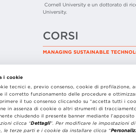
Cornell University e un dottorato di ric
University.
CORSI
MANAGING SUSTAINABLE TECHNOL
a i cookie
okie tecnici e, previo consenso, cookie di profilazione, 
tire il corretto funzionamento delle procedure e ottimizza
primere il tuo consenso cliccando su “accetta tutti i co
I
LAVORA CON NOI
RENZA
STATUTO
ne in assenza di cookie o altri strumenti di tracciamento
CODICE ETICO
emente chiudendo il presente banner mediante l’apposi
NZE COOKIE
WHISTLEBLOWING
ioni clicca “
Dettagli
”. Per modificare le impostazioni d
, le terze parti e i cookie da installare clicca “
Personaliz