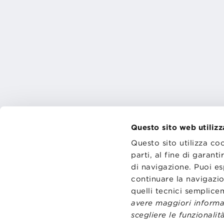
Questo sito web utilizz
Questo sito utilizza co
parti, al fine di garan
di navigazione. Puoi es
CONTATT
TRASPA
continuare la navigazio
PRIVACY
quelli tecnici semplic
PREFERE
avere maggiori informaz
scegliere le funzionalità