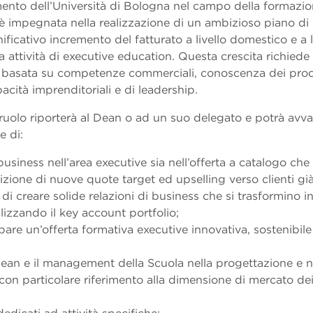
imento dell’Università di Bologna nel campo della formazi
è impegnata nella realizzazione di un ambizioso piano di
ficativo incremento del fatturato a livello domestico e a l
a attività di executive education. Questa crescita richiede 
ss basata su competenze commerciali, conoscenza dei prod
acità imprenditoriali e di leadership.
uolo riporterà al Dean o ad un suo delegato e potrà avval
e di:
business nell’area executive sia nell’offerta a catalogo che
izione di nuove quote target ed upselling verso clienti già 
 di creare solide relazioni di business che si trasformino i
izzando il key account portfolio;
ppare un’offerta formativa executive innovativa, sostenibile
Dean e il management della Scuola nella progettazione e n
, con particolare riferimento alla dimensione di mercato de