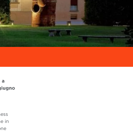
 a
giugno
ness
e in
one