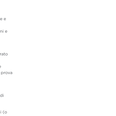
i
e e
ni e
rato
e
i prova
di
i (o