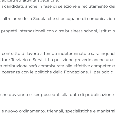
edicati ad attività specifiche;
n i candidati, anche in fase di selezione e reclutamento de
e altre aree della Scuola che si occupano di comunicazion
 progetti internazionali con altre business school, istituzio
n contratto di lavoro a tempo indeterminato e sarà inquad
ore Terziario e Servizi. La posizione prevede anche una
a retribuzione sarà commisurata alle effettive competenz
n coerenza con le politiche della Fondazione. Il periodo d
e, che dovranno esser posseduti alla data di pubblicazione 
o e nuovo ordinamento, triennali, specialistiche e magistral