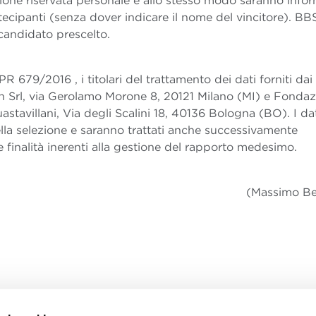
one riservata personale e allo stesso modo saranno infor
artecipanti (senza dover indicare il nome del vincitore). BB
candidato prescelto.
PR 679/2016 , i titolari del trattamento dei dati forniti dai
 Srl, via Gerolamo Morone 8, 20121 Milano (MI) e Fonda
stavillani, Via degli Scalini 18, 40136 Bologna (BO). I da
della selezione e saranno trattati anche successivamente
e finalità inerenti alla gestione del rapporto medesimo.
(Massimo Be