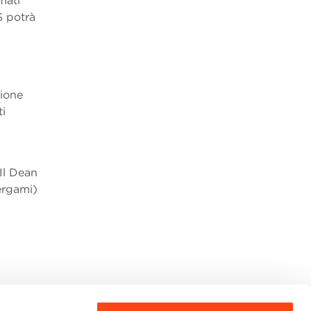
mati
S potrà
zione
ti
Il Dean
rgami)