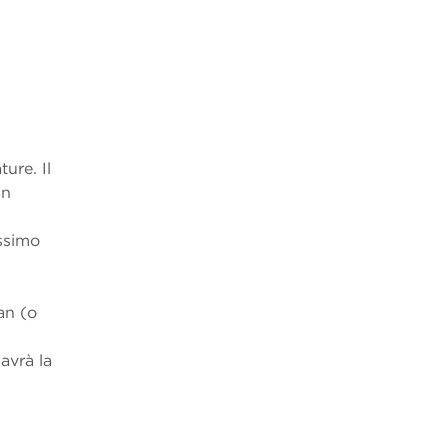
ure. Il
un
ssimo
an (o
avrà la