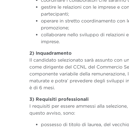
coordinare i collaboratori che saranno d
gestire le relazioni con le imprese e co
partecipanti;
operare in stretto coordinamento con l
promozione;
collaborare nello sviluppo di relazioni e
imprese.
2) Inquadramento
Il candidato selezionato sarà assunto con u
come dirigente del CCNL del Commercio Sett
componente variabile della remunerazione, l
maturate e potra’ prevedere degli sviluppi i
è di 6 mesi.
3) Requisiti professionali
I requisiti per essere ammessi alla selezion
questo avviso, sono:
possesso di titolo di laurea, del vecchi