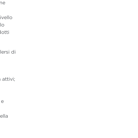
one
ivello
lo
otti
ersi di
attivi;
n
 e
ella
i