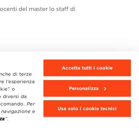
docenti del master lo staff di
Accetta tutti i cookie
anche di terze
re l’esperienza
Personalizza
okie” o
MOODLE
WEBMAIL
 diversi da
BBS COMMUNITY PORTAL
to comando.
Per
PRESS
Usa solo i cookie tecnici
i navigazione e
za
”
.