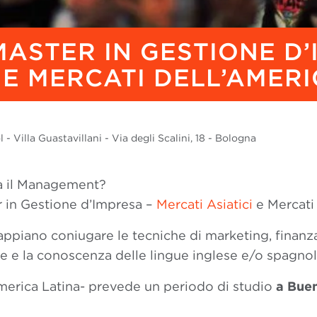
ASTER IN GESTIONE D’
 E MERCATI DELL’AMER
- Villa Guastavillani - Via degli Scalini, 18 - Bologna
ssa il Management?
r in Gestione d’Impresa –
Mercati Asiatici
e Mercati 
ppiano coniugare le tecniche di marketing, finanz
ne e la conoscenza delle lingue inglese e/o spagnol
’America Latina- prevede un periodo di studio
a Buen