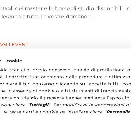
ttagli del master e le borse di studio disponibili i 
nderanno a tutte le Vostre domande.
AGLI EVENTI
a i cookie
okie tecnici e, previo consenso, cookie di profilazione, 
tire il corretto funzionamento delle procedure e ottimizza
primere il tuo consenso cliccando su “accetta tutti i co
I
LAVORA CON NOI
RENZA
STATUTO
ne in assenza di cookie o altri strumenti di tracciamento
CODICE ETICO
emente chiudendo il presente banner mediante l’apposi
NZE COOKIE
WHISTLEBLOWING
ioni clicca “
Dettagli
”. Per modificare le impostazioni d
, le terze parti e i cookie da installare clicca “
Personaliz