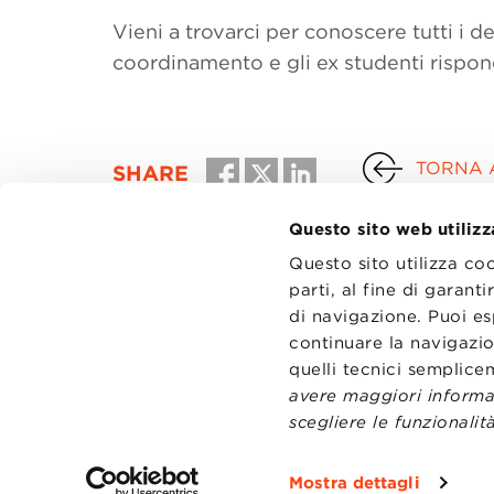
Vieni a trovarci per conoscere tutti i de
coordinamento e gli ex studenti rispo
TORNA 
SHARE
Questo sito web utilizz
Questo sito utilizza co
parti, al fine di garan
di navigazione. Puoi es
CONTATT
TRASPA
continuare la navigazio
PRIVACY
quelli tecnici semplic
PREFERE
avere maggiori informaz
scegliere le funzionalità
Mostra dettagli