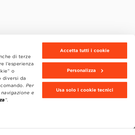
Accetta tutti i cookie
anche di terze
re l’esperienza
Personalizza
okie” o
 diversi da
to comando.
Per
Usa solo i cookie tecnici
i navigazione e
za
”
.
MOODLE
WEBMAIL
BBS COMMUNITY PORTAL
PRESS