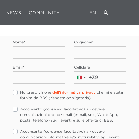
NEWS
COMMUNITY
EN
REGISTRATI
Nome
*
Cognome
*
Email
*
Cellulare
+39
Italia
+39
Ho preso visione
dell'informativa privacy
che mi è stata
fornita da BBS (risposta obbligatoria)
Acconsento (consenso facoltativo) a ricevere
comunicazioni promozionali (e-mail, sms, WhatsApp,
posta, telefono) sugli eventi e sulle offerte di BBS.
Acconsento (consenso facoltativo) a ricevere
comunicazioni informative e/o inviti relativi agli eventi