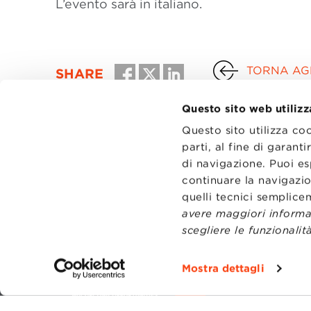
L’evento sarà in italiano.
TORNA AGL
SHARE
Questo sito web utilizz
Questo sito utilizza co
parti, al fine di garan
di navigazione. Puoi es
continuare la navigazio
quelli tecnici semplic
avere maggiori informaz
scegliere le funzionalità
CONTATT
TRASPA
Mostra dettagli
PRIVACY
PREFERE