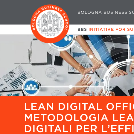
BOLOGNA BUSINESS S
BBS
INITIATIVE FOR S
LEAN DIGITAL OFF
METODOLOGIA LEA
DIGITALI PER L’EF