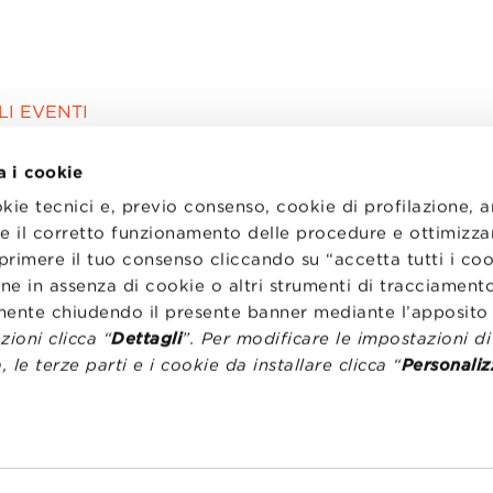
I EVENTI
a i cookie
okie tecnici e, previo consenso, cookie di profilazione, 
tire il corretto funzionamento delle procedure e ottimizza
primere il tuo consenso cliccando su “accetta tutti i co
ne in assenza di cookie o altri strumenti di tracciamento
emente chiudendo il presente banner mediante l’apposi
ioni clicca “
Dettagli
”. Per modificare le impostazioni d
, le terze parti e i cookie da installare clicca “
Personaliz
I
LAVORA CON NOI
RENZA
STATUTO
CODICE ETICO
NZE COOKIE
WHISTLEBLOWING