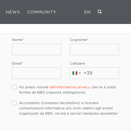
NEWS
COMMUNITY
EN
REGISTRATI
Nome
*
Cognome
*
Email
*
Cellulare
+39
Italia
+39
Ho preso visione
dell'informativa privacy
che mi è stata
fornita da BBS (risposta obbligatoria)
Acconsento (consenso facoltativo) a ricevere
comunicazioni informative e/o inviti relativi agli eventi
organizzati da BBS, novità e servizi mediante newsletter