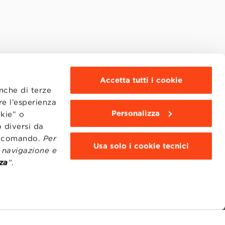
Accetta tutti i cookie
anche di terze
re l’esperienza
Personalizza
okie” o
 diversi da
to comando.
Per
Usa solo i cookie tecnici
i navigazione e
za
”
.
MOODLE
WEBMAIL
BBS COMMUNITY PORTAL
PRESS