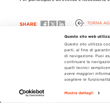
TORNA AGL
SHARE
Questo sito web utilizz
Questo sito utilizza co
parti, al fine di garan
di navigazione. Puoi es
continuare la navigazio
quelli tecnici semplic
avere maggiori informaz
scegliere le funzionalità
CONTATT
TRASPA
Mostra dettagli
PRIVACY
PREFERE