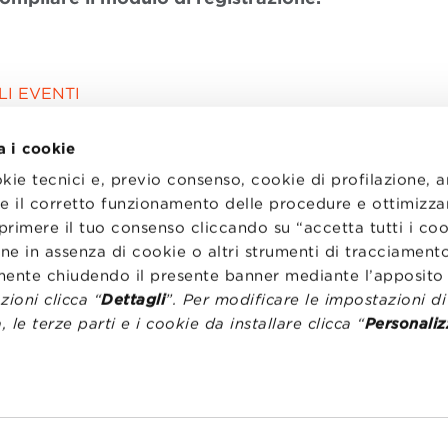
I EVENTI
a i cookie
okie tecnici e, previo consenso, cookie di profilazione, 
tire il corretto funzionamento delle procedure e ottimizza
primere il tuo consenso cliccando su “accetta tutti i co
ne in assenza di cookie o altri strumenti di tracciamento
emente chiudendo il presente banner mediante l’apposi
ioni clicca “
Dettagli
”. Per modificare le impostazioni d
, le terze parti e i cookie da installare clicca “
Personaliz
I
LAVORA CON NOI
RENZA
STATUTO
CODICE ETICO
NZE COOKIE
WHISTLEBLOWING