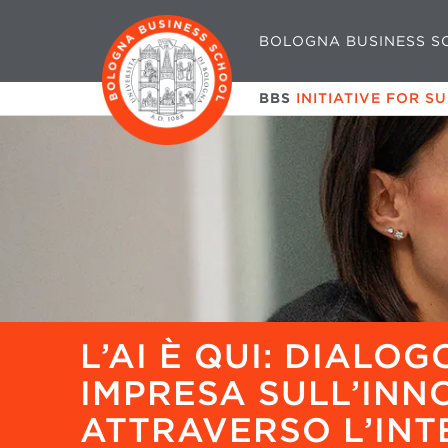
BOLOGNA BUSINESS S
BBS
INITIATIVE FOR S
L’AI È QUI: DIALO
IMPRESA SULL’INN
ATTRAVERSO L’INT