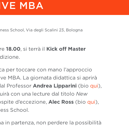
TIVE MBA
ess School, Via degli Scalini 23, Bologna
ore
18.00
, si terrà il
Kick off Master
edizione.
ca per toccare con mano l’approccio
ive MBA. La giornata didattica si aprirà
al Professor
Andrea Lipparini
(bio
qui
),
uirà con una lecture dal titolo
New
ospite d’eccezione,
Alec Ross
(bio
qui
),
ess School.
a in partenza, non perdere la possibilità