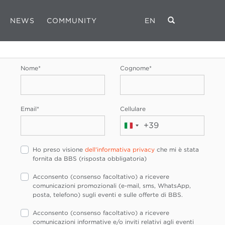
NEWS
COMMUNITY
EN
REGISTRATI
Nome
*
Cognome
*
Email
*
Cellulare
+39
Italia
+39
Ho preso visione
dell'informativa privacy
che mi è stata
fornita da BBS (risposta obbligatoria)
Acconsento (consenso facoltativo) a ricevere
comunicazioni promozionali (e-mail, sms, WhatsApp,
posta, telefono) sugli eventi e sulle offerte di BBS.
Acconsento (consenso facoltativo) a ricevere
comunicazioni informative e/o inviti relativi agli eventi