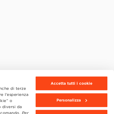
Accetta tutti i cookie
anche di terze
re l’esperienza
Personalizza
okie” o
 diversi da
to comando.
Per