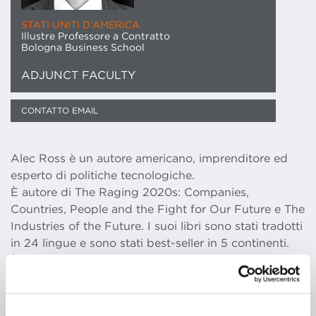
STATI UNITI D'AMERICA
Illustre Professore a Contratto
Bologna Business School
ADJUNCT FACULTY
CONTATTO EMAIL
Alec Ross è un autore americano, imprenditore ed
esperto di politiche tecnologiche.
È autore di The Raging 2020s: Companies,
Countries, People and the Fight for Our Future e The
Industries of the Future. I suoi libri sono stati tradotti
in 24 lingue e sono stati best-seller in 5 continenti.
È Board Partner di Amplo, una società di venture
capital globale, e fa parte del consiglio di
amministrazione di aziende nei settori della
tecnologia, della produzione, dei media, delle