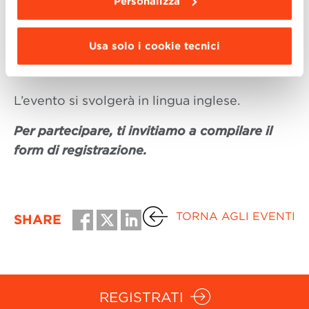
Personalizza
Un’occasione utile per orientare il tuo futuro
formativo e professionale attraverso un
Usa solo i cookie tecnici
confronto diretto con chi ha già vissuto
questa esperienza.
L’evento si svolgerà in lingua inglese.
Per partecipare, ti invitiamo a compilare il
form di registrazione.
TORNA AGLI EVENTI
SHARE
REGISTRATI