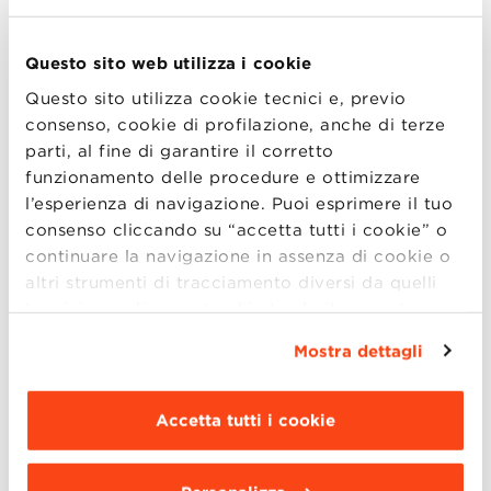
Durante l’incontro, alcuni Alumni
Questo sito web utilizza i cookie
condivideranno il proprio percorso
Questo sito utilizza cookie tecnici e, previo
professionale dopo il Master, offrendo spunti
consenso, cookie di profilazione, anche di terze
concreti, testimonianze e risposte alle tue
parti, al fine di garantire il corretto
domande.
funzionamento delle procedure e ottimizzare
l’esperienza di navigazione. Puoi esprimere il tuo
Interverranno:
consenso cliccando su “accetta tutti i cookie” o
continuare la navigazione in assenza di cookie o
Giulia Manzini
– Alumna dell’Executive Master
altri strumenti di tracciamento diversi da quelli
in Sustainability Management IV
tecnici semplicemente chiudendo il presente
banner mediante l’apposito comando.
Per avere
Sarà inoltre presente l’
Admission Office
, per
Mostra dettagli
maggiori informazioni clicca “
Dettagli
”. Per
approfondire contenuti, criteri di ammissione
modificare le impostazioni di navigazione e
e sbocchi professionali, con la moderazione
scegliere le funzionalità, le terze parti e i cookie
Accetta tutti i cookie
di
Gaia Giuffredi
, Program Manager del
da installare clicca “
Personalizza
”
.
Master.