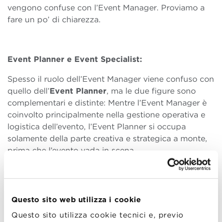
vengono confuse con l’Event Manager. Proviamo a
fare un po’ di chiarezza.
Event Planner e Event Specialist:
Spesso il ruolo dell’Event Manager viene confuso con
quello dell’
Event Planner
, ma le due figure sono
complementari e distinte: Mentre l’Event Manager è
coinvolto principalmente nella gestione operativa e
logistica dell’evento, l’Event Planner si occupa
solamente della parte creativa e strategica a monte,
prima che l’evento vada in scena.
Il lavoro dell’Event Planner consiste nell’immaginare
e progettare l’evento in tutte le sue sfaccettature: il
tema, l’atmosfera, il design e la disposizione degli
spazi. Il suo compito è curare la “vision” dell’evento,
Questo sito web utilizza i cookie
in modo che rispecchi le esigenze del cliente. La sua
Questo sito utilizza cookie tecnici e, previo
responsabilità è offrire un’esperienza unica, che