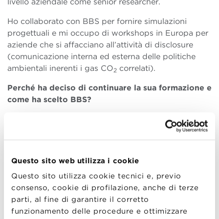
livello aziendale come senior researcher.
Ho collaborato con BBS per fornire simulazioni
progettuali e mi occupo di workshops in Europa per
aziende che si affacciano all’attività di disclosure
(comunicazione interna ed esterna delle politiche
ambientali inerenti i gas CO
correlati).
2
Perché ha deciso di continuare la sua formazione e
come ha scelto BBS?
La prospettiva manageriale-strategica era qualcosa
che mi mancava e talvolta mi si era fatto notare in
sede di colloquio. Sebbene avessi un curriculum
completo per il comparto tecnico-scientifico, spesso
Questo sito web utilizza i cookie
(soprattutto in contesti di start-up o di project
Questo sito utilizza cookie tecnici e, previo
management), serve avere competenze a 360 gradi.
consenso, cookie di profilazione, anche di terze
Mi trovavo all’estero, assunto a tempo indeterminato,
parti, al fine di garantire il corretto
ho applicato, ho vinto una
borsa di studio
, ho
funzionamento delle procedure e ottimizzare
rassegnato le dimissioni e ho
iniziato un nuovo