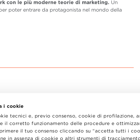
rk con le più moderne teorie di marketing.
Un
 per poter entrare da protagonista nel mondo della
a i cookie
okie tecnici e, previo consenso, cookie di profilazione, 
tire il corretto funzionamento delle procedure e ottimizza
primere il tuo consenso cliccando su “accetta tutti i co
I
LAVORA CON NOI
RENZA
STATUTO
ne in assenza di cookie o altri strumenti di tracciamento