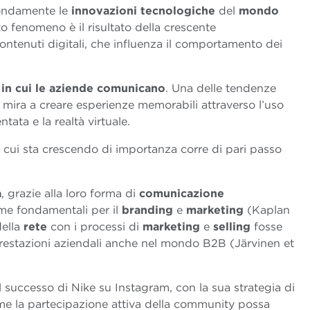
ndamente le
innovazioni
tecnologiche
del
mondo
o fenomeno è il risultato della crescente
ontenuti digitali, che influenza il comportamento dei
o in cui le aziende comunicano
. Una delle tendenze
e mira a creare esperienze memorabili attraverso l’uso
ata e la realtà virtuale.
 cui sta crescendo di importanza corre di pari passo
a
, grazie alla loro forma di
comunicazione
rme fondamentali per il
branding
e
marketing
(Kaplan
della
rete
con i processi di
marketing
e
selling
fosse
 prestazioni aziendali anche nel mondo B2B (Järvinen et
l successo di Nike su Instagram, con la sua strategia di
ome la partecipazione attiva della community possa