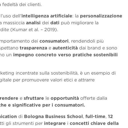
fedeltà dei clienti.
’uso dell’
intelligenza artificiale
: la
personalizzazione
la massiccia
analisi
dei
dati
può migliorare la
dite (Kumar et al. – 2019).
 comportamento dei
consumatori
, rendendoli più
aspettano
trasparenza
e
autenticit
à
dai brand e sono
ano un
impegno concreto verso pratiche sostenibili
ting incentrate sulla sostenibilità, è un esempio di
itale per promuovere valori etici e attrarre
rendere
e
sfruttare
le
opportunit
à
offerte dalla
che e significative per i consumatori.
ication
di
Bologna Business School
,
full-time
,
12
tti gli strumenti per
integrare
i
concetti chiave della