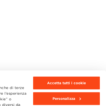
Accetta tutti i cookie
anche di terze
re l’esperienza
Personalizza
okie” o
MOODLE
WEBMAIL
 diversi da