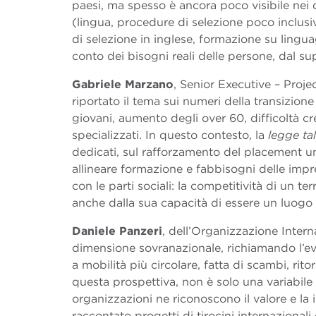
paesi, ma spesso è ancora poco visibile nei da
(lingua, procedure di selezione poco inclusive
di selezione in inglese, formazione su lingu
conto dei bisogni reali delle persone, dal su
Gabriele Marzano
, Senior Executive – Pro
riportato il tema sui numeri della transizio
giovani, aumento degli over 60, difficoltà cre
specializzati. In questo contesto, la
legge tal
dedicati, sul rafforzamento del placement un
allineare formazione e fabbisogni delle imp
con le parti sociali: la competitività di un te
anche dalla sua capacità di essere un luogo b
Daniele Panzeri
, dell’Organizzazione Intern
dimensione sovranazionale, richiamando l’ev
a mobilità più circolare, fatta di scambi, rito
questa prospettiva, non è solo una variabil
organizzazioni ne riconoscono il valore e la 
raccontato progetti di tirocini internaziona