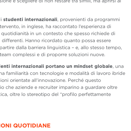
sione è scegliere di non restare tra simili, ma aprirsi al
di
studenti internazionali
, provenienti da programmi
ntervento, in inglese, ha raccontato l’esperienza di
a quotidianità in un contesto che spesso richiede di
li differenti. Hanno ricordato quanto possa essere
tire dalla barriera linguistica – e, allo stesso tempo,
 team complessi e di proporre soluzioni nuove.
alenti internazionali portano un mindset globale
, una
una familiarità con tecnologie e modalità di lavoro ibride
ioni orientate all’innovazione. Perché questo
ario che aziende e recruiter imparino a guardare oltre
tica, oltre lo stereotipo del “profilo perfettamente
IONI QUOTIDIANE