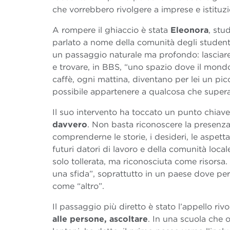
che vorrebbero rivolgere a imprese e istituzi
A rompere il ghiaccio è stata
Eleonora
, stu
parlato a nome della comunità degli studenti 
un passaggio naturale ma profondo: lasciare l
e trovare, in BBS, “uno spazio dove il mondo 
caffè, ogni mattina, diventano per lei un pi
possibile appartenere a qualcosa che supera 
Il suo intervento ha toccato un punto chiav
davvero
. Non basta riconoscere la presenza 
comprenderne le storie, i desideri, le aspetta
futuri datori di lavoro e della comunità local
solo tollerata, ma riconosciuta come risorsa
una sfida”, soprattutto in un paese dove per
come “altro”.
Il passaggio più diretto è stato l’appello riv
alle persone, ascoltare
. In una scuola che o