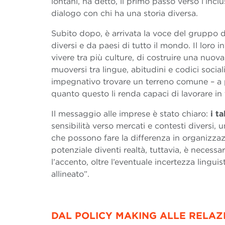
lontani, ha detto, il primo passo verso l’inclu
dialogo con chi ha una storia diversa.
Subito dopo, è arrivata la voce del gruppo 
diversi e da paesi di tutto il mondo. Il loro i
vivere tra più culture, di costruire una nuov
muoversi tra lingue, abitudini e codici socia
impegnativo trovare un terreno comune – a par
quanto questo li renda capaci di lavorare in
Il messaggio alle imprese è stato chiaro:
i t
sensibilità verso mercati e contesti diversi, 
che possono fare la differenza in organizzaz
potenziale diventi realtà, tuttavia, è necess
l’accento, oltre l’eventuale incertezza linguis
allineato”.
DAL POLICY MAKING ALLE RELAZ