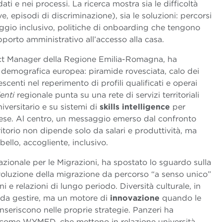
ti e nei processi. La ricerca mostra sia le difficoltà
, episodi di discriminazione), sia le soluzioni: percorsi
aggio inclusivo, politiche di onboarding che tengono
pporto amministrativo all’accesso alla casa.
ject Manager della Regione Emilia-Romagna, ha
ne demografica europea: piramide rovesciata, calo dei
scenti nel reperimento di profili qualificati e operai
enti
regionale punta su una rete di servizi territoriali
iversitario e su sistemi di
skills intelligence
per
rese. Al centro, un messaggio emerso dal confronto
rritorio non dipende solo da salari e produttività, ma
ello, accogliente, inclusivo.
azionale per le Migrazioni, ha spostato lo sguardo sulla
oluzione della migrazione da percorso “a senso unico”
rni e relazioni di lungo periodo. Diversità culturale, in
e da gestire, ma un motore di
innovazione
quando le
inseriscono nelle proprie strategie. Panzeri ha
li come WYMED, che mettono in relazione università,