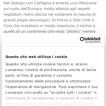
Nel dialogo con Carfagna è emersa una riflessione
sul ruolo dell’Europa: molto attenta agli aspetti
regolatori, meno decisa nel sostenere la nascita di
grandi player tecnologici. Di fronte a Stati Uniti e
Cina che investono in modo massiccio, il rischio è
quello di un continente che resta “arbitro” mentre
altri giocano la partita.
Per il sistema delle imprese italiane la sfida non è
teorica ma concreta: passare dai convegni sugli
Questo sito web utilizza i cookie
scenari alla
sperimentazione reale
nelle aziende,
soprattutto nelle PMI, integrando l’AI nei processi
Questo sito utilizza cookie tecnici e, previo
produttivi e gestionali. In questo quadro, la
consenso, cookie di profilazione, anche di terze
formazione delle competenze e il dialogo con le
parti, al fine di garantire il corretto
università diventano leve strategiche.
funzionamento delle procedure e ottimizzare
l’esperienza di navigazione. Puoi esprimere il tuo
ENERGIA E COMPETITIVITÀ: IL COSTO
consenso cliccando su “accetta tutti i cookie” o
CHE DECIDE DOVE INVESTIRE
continuare la navigazione in assenza di cookie o
Il tema dell’
energia
ha toccato uno dei punti più
altri strumenti di tracciamento diversi da quelli