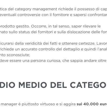
’ottica del category management richiede il possesso di ca
eventuali controversie con il fornitore e sapersi confrontar
odotto gestito. Occorre, in tal senso, saper rilevare le
to sullo status dei fornitori e sulla dislocazione delle fon
icurarsi della veridicità dei fatti e ottenere certezze. Lavo
hiede un accurato controllo del dettaglio e quindi l’anali
nto sconosciute;
eve essere una persona curiosa, che sappia andare oltre 
NDIO MEDIO DEL CATEG
 manager è piuttosto virtuoso e si aggira
sui 40.000 eur