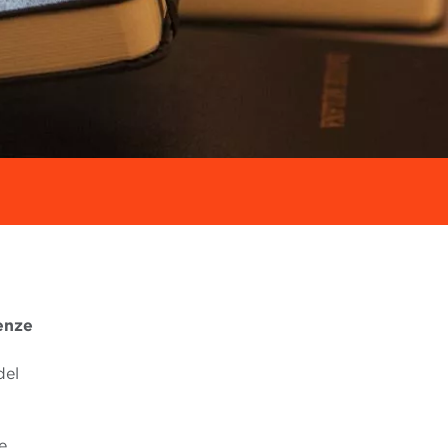
enze
del
e