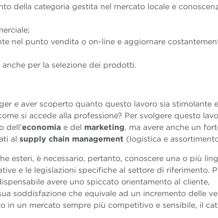
to della categoria gestita nel mercato locale e conoscen
erciale;
nte nel punto vendita o on-line e aggiornare costantement
nche per la selezione dei prodotti.
er e aver scoperto quanto questo lavoro sia stimolante 
ome si accede alla professione? Per svolgere questo lavo
 dell’
economia
e del
marketing
, ma avere anche un fort
ati al
supply chain management
(logistica e assortimento
nche esteri, è necessario, pertanto, conoscere una o più lin
ve e le legislazioni specifiche al settore di riferimento. P
ispensabile avere uno spiccato orientamento al cliente,
lla sua soddisfazione che equivale ad un incremento delle v
o in un mercato sempre più competitivo e sensibile, il ca