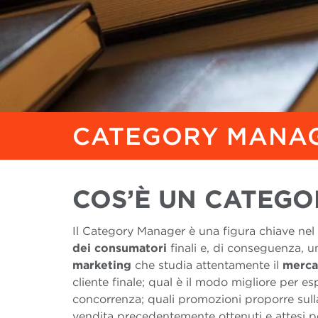
CATEGORY MANA
COS’È UN CATEG
Il Category Manager è una figura chiave nel
dei consumatori
finali e, di conseguenza, 
marketing
che studia attentamente il
merca
cliente finale; qual è il modo migliore per es
concorrenza; quali promozioni proporre sulla 
vendita precedentemente ottenuti e attesi p