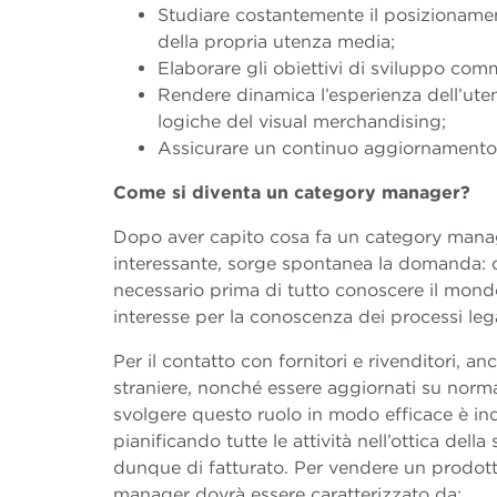
Studiare costantemente il posizionamen
della propria utenza media;
Elaborare gli obiettivi di sviluppo comm
Rendere dinamica l’esperienza dell’ute
logiche del visual merchandising;
Assicurare un continuo aggiornamento a
Come si diventa un category manager?
Dopo aver capito cosa fa un category manag
interessante, sorge spontanea la domanda: c
necessario prima di tutto conoscere il mondo
interesse per la conoscenza dei processi leg
Per il contatto con fornitori e rivenditori, a
straniere, nonché essere aggiornati su normati
svolgere questo ruolo in modo efficace è ind
pianificando tutte le attività nell’ottica de
dunque di fatturato. Per vendere un prodott
manager dovrà essere caratterizzato da: