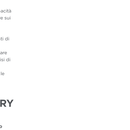
pacità
e sui
ti di
rare
si di
le
ORY
o