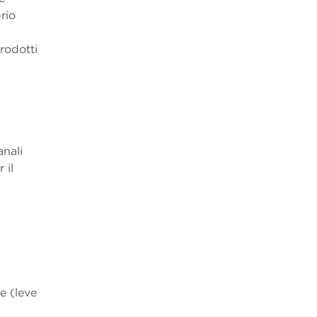
rio
prodotti
anali
 il
e (leve