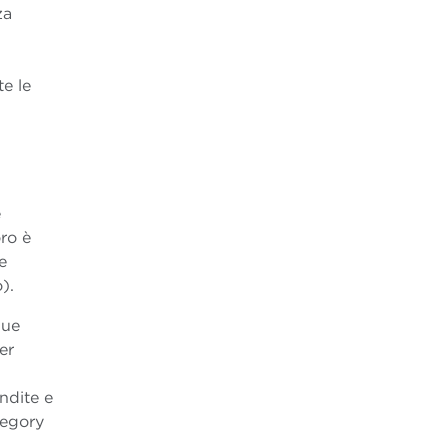
za
e le
e
ro è
e
).
gue
er
endite e
tegory