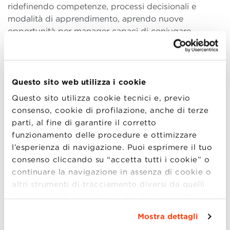
ridefinendo competenze, processi decisionali e
modalità di apprendimento, aprendo nuove
opportunità per manager capaci di coniugare
tecnologia, visione strategica e responsabilità.
Questo sito web utilizza i cookie
VALORI UMANI AL CENTRO
DELL’ESPERIENZA MANAGERIALE
Questo sito utilizza cookie tecnici e, previo
consenso, cookie di profilazione, anche di terze
Nel pomeriggio, l’intervento
The Human Edge:
parti, al fine di garantire il corretto
Preserving Values in a Tech-Driven World
di
funzionamento delle procedure e ottimizzare
Daniela Bolzani
, Associate Dean for Diversity &
l’esperienza di navigazione. Puoi esprimere il tuo
Inclusion, ha riportato l’attenzione sul tema
consenso cliccando su “accetta tutti i cookie” o
dell’identità manageriale. La crescente centralità della
continuare la navigazione in assenza di cookie o
tecnologia richiede infatti la capacità di preservare
altri strumenti di tracciamento diversi da quelli
dimensioni quali ascolto, integrità, interpretazione
tecnici semplicemente chiudendo il presente
dei contesti e costruzione di comunità. Un equilibrio
banner mediante l’apposito comando.
Per avere
che BBS promuove attraverso un
approccio
Mostra dettagli
maggiori informazioni clicca “
Dettagli
”. Per
inclusivo
e attento al valore delle persone.