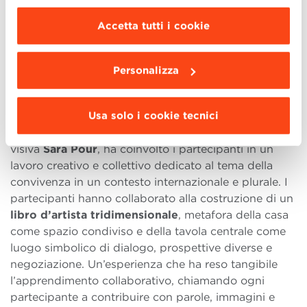
modificare le impostazioni di navigazione e
scegliere le funzionalità, le terze parti e i cookie
Accetta tutti i cookie
da installare clicca “
Personalizza
”
.
“L’ARTE DELLA CONVIVENZA”: UN
LABORATORIO PER IMPARARE A
Personalizza
CRESCERE INSIEME
Tra le attività più significative della giornata, il
Team
Usa solo i cookie tecnici
Building Workshop “L’Arte della Convivenza”
,
guidato dal regista
Pietro Floridia
e dall’artista
visiva
Sara Pour
, ha coinvolto i partecipanti in un
lavoro creativo e collettivo dedicato al tema della
convivenza in un contesto internazionale e plurale. I
partecipanti hanno collaborato alla costruzione di un
libro d’artista tridimensionale
, metafora della casa
come spazio condiviso e della tavola centrale come
luogo simbolico di dialogo, prospettive diverse e
negoziazione. Un’esperienza che ha reso tangibile
l’apprendimento collaborativo, chiamando ogni
partecipante a contribuire con parole, immagini e