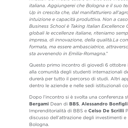
italiana. Aggiungerei che Bologna e il suo ter
Up in crescita che, dal manifatturiero all’ag
intuizione e capacità produttiva. Non a caso
Business School è Taking Italian Excellence G
globali le eccellenze italiane, riteniamo sem
impresa, di innovazione, della qualità.La co
formata, ma essere ambasciatrice, attraverso 
sta avvenendo in Emilia-Romagna
.”
Questo primo incontro di giovedì 6 ottobre
alla comunità degli studenti internazionali
durerà per tutto il percorso di studi. Altri 
dentro le aziende e nelle sedi istituzionali c
Dopo l’incontro si è svolta una conferenza 
Bergami
Dean di
BBS
,
Alessandro Bonfigli
Imprenditorialità di BBS e
Celso De Scrilli
P
discusso
dell’attrazione degli investimenti 
Bologna.