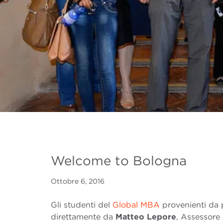
Welcome to Bologna
Ottobre 6, 2016
Gli studenti del
Global MBA
provenienti da p
direttamente da
Matteo Lepore
, Assessore 