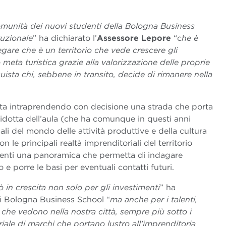
omunità dei nuovi studenti della Bologna Business
tuzionale
” ha dichiarato l’
Assessore Lepore
“c
he è
egare che è un territorio che vede crescere gli
 meta turistica grazie alla valorizzazione delle proprie
ista chi, sebbene in transito, decide di rimanere nella
 sta intraprendendo con decisione una strada che porta
ridotta dell’aula (che ha comunque in questi anni
ali del mondo delle attività produttive e della cultura
n le principali realtà imprenditoriali del territorio
denti una panoramica che permetta di indagare
 e porre le basi per eventuali contatti futuri.
 in crescita non solo per gli investimenti
” ha
i Bologna Business School “
ma anche per i talenti,
 che vedono nella nostra città, sempre più sotto i
triale di marchi che portano lustro all’imprenditoria