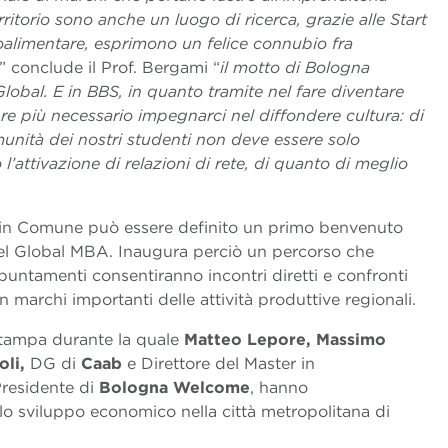
ritorio sono anche un luogo di ricerca, grazie alle Start
roalimentare, esprimono un felice connubio fra
” conclude il Prof. Bergami “
il motto di Bologna
lobal. E in BBS, in quanto tramite nel fare diventare
pre più necessario impegnarci nel diffondere cultura: di
munità dei nostri studenti non deve essere solo
l’attivazione di relazioni di rete, di quanto di meglio
 in Comune può essere definito un primo benvenuto
 del Global MBA. Inaugura perciò un percorso che
appuntamenti consentiranno incontri diretti e confronti
on marchi importanti delle attività produttive regionali.
stampa durante la quale
Matteo Lepore, Massimo
oli,
DG di
Caab
e Direttore del Master in
residente di
Bologna Welcome
, hanno
e lo sviluppo economico nella città metropolitana di