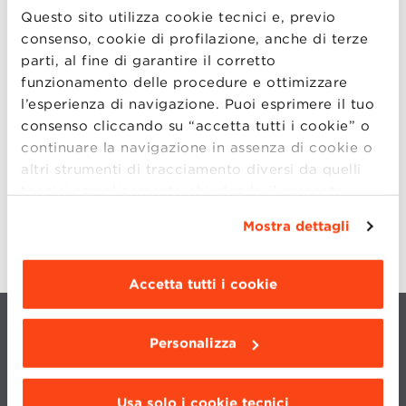
Questo sito utilizza cookie tecnici e, previo
ISCRIZIONE
consenso, cookie di profilazione, anche di terze
parti, al fine di garantire il corretto
RELATORI 2020
funzionamento delle procedure e ottimizzare
l’esperienza di navigazione. Puoi esprimere il tuo
EDIZIONI PRECEDENTI
consenso cliccando su “accetta tutti i cookie” o
continuare la navigazione in assenza di cookie o
OFFERTA FORMATIVA
altri strumenti di tracciamento diversi da quelli
tecnici semplicemente chiudendo il presente
ENTREPRENEURSHIP HUB
banner mediante l’apposito comando.
Per avere
Mostra dettagli
maggiori informazioni clicca “
Dettagli
”. Per
modificare le impostazioni di navigazione e
scegliere le funzionalità, le terze parti e i cookie
Accetta tutti i cookie
da installare clicca “
Personalizza
”
.
Personalizza
Usa solo i cookie tecnici