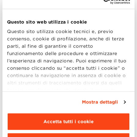
Avviso 2015D-02 del 30/06/2015 – Selezione per
la posizione di Head of Open and Corporate
Questo sito web utilizza i cookie
Programs
– Scaduto
Questo sito utilizza cookie tecnici e, previo
Data di pubblicazione: 30/06/2015
consenso, cookie di profilazione, anche di terze
parti, al fine di garantire il corretto
Invio curriculum e documentazione: entro il
funzionamento delle procedure e ottimizzare
10/07/2015
l’esperienza di navigazione. Puoi esprimere il tuo
consenso cliccando su “accetta tutti i cookie” o
AVVISO DI SELEZIONE
continuare la navigazione in assenza di cookie o
altri strumenti di tracciamento diversi da quelli
tecnici semplicemente chiudendo il presente
Avviso 2015D-01/1 del 14/03/2015 – Selezione per
banner mediante l’apposito comando.
Per avere
la copertura della posizione di Head of Graduate
Mostra dettagli
maggiori informazioni clicca “
Dettagli
”. Per
Programs – Scaduto
modificare le impostazioni di navigazione e
scegliere le funzionalità, le terze parti e i cookie
Data di pubblicazione: 14/03/2015
Accetta tutti i cookie
da installare clicca “
Personalizza
”
.
Invio curriculum e documentazione: entro il