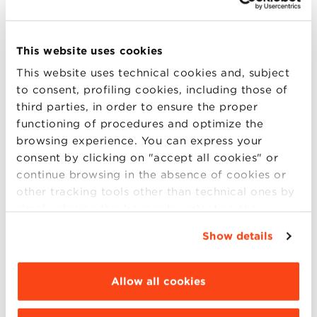
Avviso 2015D-02 del 30/06/2015 – Selezione per
la posizione di Head of Open and Corporate
This website uses cookies
Programs
– Scaduto
This website uses technical cookies and, subject
Data di pubblicazione: 30/06/2015
to consent, profiling cookies, including those of
third parties, in order to ensure the proper
Invio curriculum e documentazione: entro il
functioning of procedures and optimize the
10/07/2015
browsing experience. You can express your
consent by clicking on "accept all cookies" or
AVVISO DI SELEZIONE
continue browsing in the absence of cookies or
other tracking tools other than technical ones by
simply closing this banner by selecting the
Avviso 2015D-01/1 del 14/03/2015 – Selezione per
appropriate option. For more information click
la copertura della posizione di Head of Graduate
Show details
“Details”. To change your browsing settings and
Programs – Scaduto
choose the features, third parties and cookies to
be installed click “Customize”.
Data di pubblicazione: 14/03/2015
Allow all cookies
Invio curriculum e documentazione: entro il