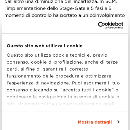
dall’altro una diminuzione dell’incertezza. In SCM,
l’implementazione dello Stage-Gate a 5 fasi e 5
momenti di controllo ha portato a un coinvolgimento
attivo, fin dall’inizio del processo, di tutte le funzioni
aziendali che hanno un ruolo nel servizio ai clienti,
migliorando così la consapevolezza del management
e la disciplina interna, ma anche la qualità e la
Questo sito web utilizza i cookie
rapidità di sviluppo dei prodotti.
Questo sito utilizza cookie tecnici e, previo
consenso, cookie di profilazione, anche di terze
Lo schema Stage Gate ha portato buoni risultati,
parti, al fine di garantire il corretto
allineando più strettamente le varie unità coinvolte e
funzionamento delle procedure e ottimizzare
riducendo la probabilità di “falsi” lanci di mercato,
l’esperienza di navigazione. Puoi esprimere il tuo
facilitando la stima del time-to-market dei nuovi
consenso cliccando su “accetta tutti i cookie” o
prodotti e ottenendo finalmente un legame fra i
continuare la navigazione in assenza di cookie o
processi di innovazione e la performance economica
altri strumenti di tracciamento diversi da quelli
del gruppo. Ma, dopo sei anni dalla sua
tecnici semplicemente chiudendo il presente
implementazione, nonostante i successi, alla SCM si
banner mediante l’apposito comando.
Per avere
sono resi conto che il sistema Stage-Gate andava
Mostra dettagli
maggiori informazioni clicca “
Dettagli
”. Per
nuovamente ripensato. Almeno in parte. Da un lato,