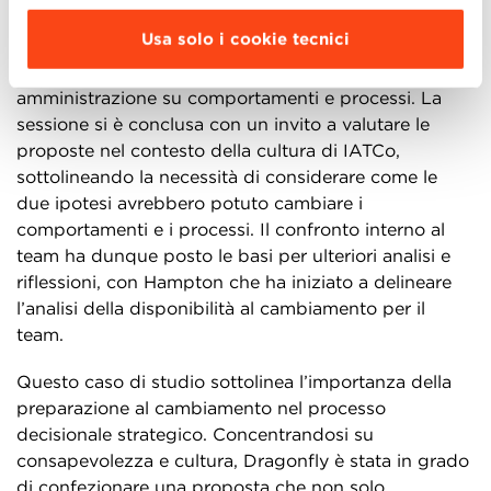
guidato il team a considerare vari aspetti, tra cui le
Usa solo i cookie tecnici
esigenze critiche del cliente, il modo di vendere la
proposta e l’influenza del consiglio di
amministrazione su comportamenti e processi. La
sessione si è conclusa con un invito a valutare le
proposte nel contesto della cultura di IATCo,
sottolineando la necessità di considerare come le
due ipotesi avrebbero potuto cambiare i
comportamenti e i processi. Il confronto interno al
team ha dunque posto le basi per ulteriori analisi e
riflessioni, con Hampton che ha iniziato a delineare
l’analisi della disponibilità al cambiamento per il
team.
Questo caso di studio sottolinea l’importanza della
preparazione al cambiamento nel processo
decisionale strategico. Concentrandosi su
consapevolezza e cultura, Dragonfly è stata in grado
di confezionare una proposta che non solo