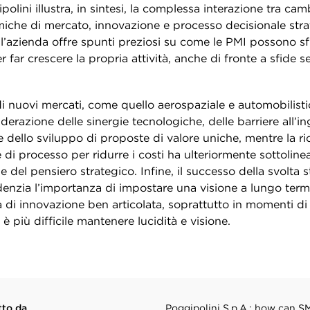
polini illustra, in sintesi, la complessa interazione tra ca
miche di mercato, innovazione e processo decisionale stra
ll’azienda offre spunti preziosi su come le PMI possono sf
r far crescere la propria attività, anche di fronte a sfide s
i nuovi mercati, come quello aerospaziale e automobilistic
derazione delle sinergie tecnologiche, delle barriere all’in
 e dello sviluppo di proposte di valore uniche, mentre la ri
 di processo per ridurre i costi ha ulteriormente sottoline
 e del pensiero strategico. Infine, il successo della svolta s
denzia l’importanza di impostare una visione a lungo ter
 di innovazione ben articolata, soprattutto in momenti di 
 più difficile mantenere lucidità e visione.
tto da
Poggipolini S.p.A.: how can S