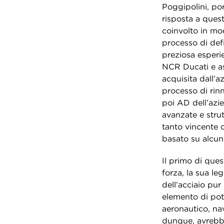
Poggipolini, por
risposta a quest
coinvolto in mod
processo di defi
preziosa esperie
NCR Ducati e as
acquisita dall’a
processo di rin
poi AD dell’azie
avanzate e stru
tanto vincente q
basato su alcuni
Il primo di quest
forza, la sua le
dell’acciaio pu
elemento di pote
aeronautico, nav
dunque, avrebb