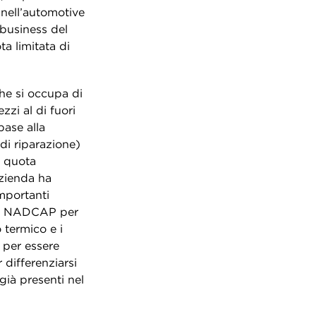
 nell’automotive
 business del
a limitata di
che si occupa di
zzi al di fuori
base alla
di riparazione)
a quota
azienda ha
importanti
ento NADCAP per
 termico e i
i per essere
 differenziarsi
già presenti nel