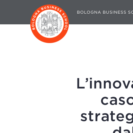
BOLOGNA BUSINESS S
L’innov
caso
strateg
da