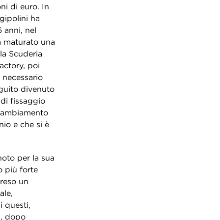
ni di euro. In
gipolini ha
 anni, nel
ià maturato una
 la Scuderia
ctory, poi
l necessario
guito divenuto
 di fissaggio
n cambiamento
io e che si è
 noto per la sua
o più forte
 reso un
ale,
i questi,
a, dopo