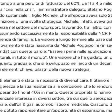
tando a una perdita di fatturato del 60%, da 11 a 4,5 milio
a “crisi nella crisi”, l’amministratore delegato Stefano Pog
o sostanziale il figlio Michele, che all’epoca aveva solo 26
nizione di una svolta strategica. Michele, infatti, aveva g
nza nel settore del motorsport, lavorando, tra l’altro, con
sumendo successivamente la responsabilità della NCR Fa
zienda di famiglia. La visione a lungo termine alla base de
novamento è stata riassunta da Michele Poggipolini (in se
nda) con queste parole: “Essere i primi nelle applicazioni
tturali, in tutto il mondo”. Una visione che ha guidato u
uanto graduale, che si è sviluppato nell’arco di un decenn
 elementi chiave, pilastri della nuova strategia.
i elementi è stata la necessità di diversificare. Il titanio è
ggerezza e la sua resistenza alla corrosione, che lo rendon
r pesando fino al 40% in meno. Queste proprietà lo hanno
nziale interesse in diversi settori, tra cui quello aerospazi
ale, dell’oil & gas, automobilistico e medicale. Ciascuno d
e potuto rappresentare un’opportunità di espansione, m