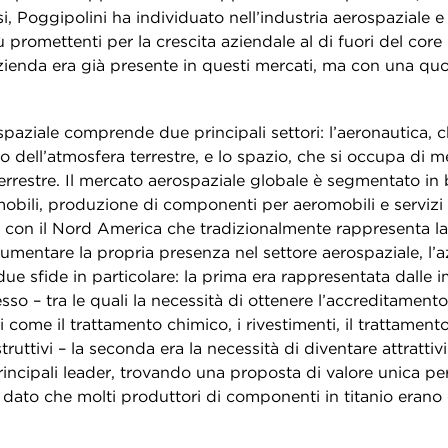
si, Poggipolini ha individuato nell’industria aerospaziale e
iù promettenti per la crescita aziendale al di fuori del core
zienda era già presente in questi mercati, ma con una quot
spaziale comprende due principali settori: l’aeronautica, 
rno dell’atmosfera terrestre, e lo spazio, che si occupa di me
errestre. Il mercato aerospaziale globale è segmentato in 
mobili, produzione di componenti per aeromobili e servizi 
a, con il Nord America che tradizionalmente rappresenta l
umentare la propria presenza nel settore aerospaziale, l’
e sfide in particolare: la prima era rappresentata dalle 
resso – tra le quali la necessità di ottenere l’accreditam
i come il trattamento chimico, i rivestimenti, il trattamento
truttivi – la seconda era la necessità di diventare attrattiv
principali leader, trovando una proposta di valore unica per
 dato che molti produttori di componenti in titanio erano 