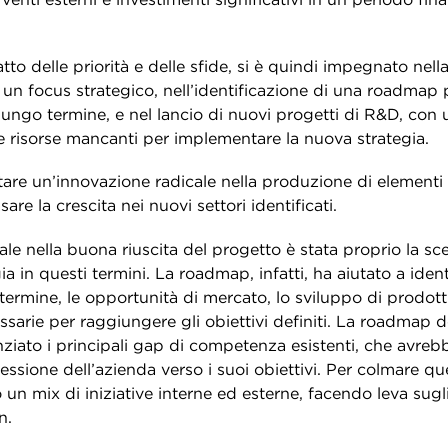
atto delle priorità e delle sfide, si è quindi impegnato nell
 un focus strategico, nell’identificazione di una roadmap p
ungo termine, e nel lancio di nuovi progetti di R&D, con 
 risorse mancanti per implementare la nuova strategia.
tare un’innovazione radicale nella produzione di elementi 
sare la crescita nei nuovi settori identificati.
iale nella buona riuscita del progetto è stata proprio la sc
ia in questi termini. La roadmap, infatti, ha aiutato a ident
termine, le opportunità di mercato, lo sviluppo di prodotti
sarie per raggiungere gli obiettivi definiti. La roadmap d
ziato i principali gap di competenza esistenti, che avreb
ressione dell’azienda verso i suoi obiettivi. Per colmare q
 un mix di iniziative interne ed esterne, facendo leva sugl
n.