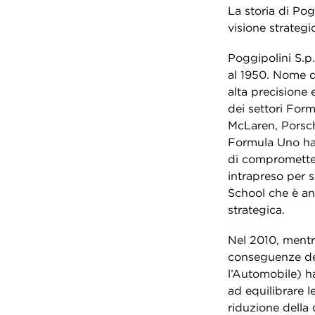
La storia di Po
visione strategi
Poggipolini S.p
al 1950. Nome d
alta precisione e
dei settori Form
McLaren, Porsch
Formula Uno ha p
di compromettere
intrapreso per 
School che è anc
strategica.
Nel 2010, mentr
conseguenze dell
l’Automobile)
h
ad equilibrare 
riduzione della 