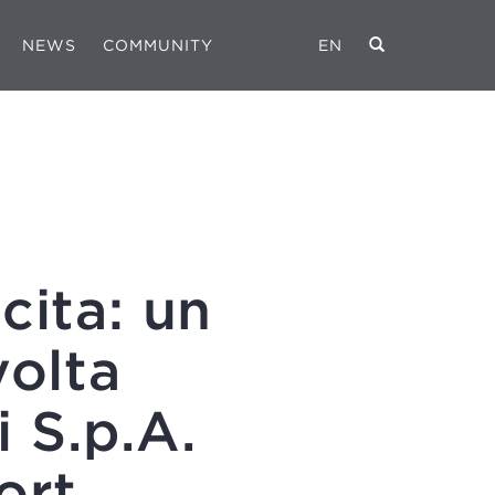
NEWS
COMMUNITY
EN
cita: un
volta
i S.p.A.
ort