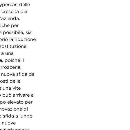
ypercar, delle
 crescita per
’azienda.
fiche per
 possibile, sia
prio la riduzione
sostituzione
e a una
, poiché il
rrozzeria.
a nuova sfida da
osti delle
e una vite
o può arrivare a
ppo elevato per
novazione di
na sfida a lungo
o nuove
nanziariamente