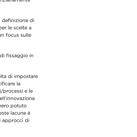
a definizione di
er le scelte a
un focus sulle
di fissaggio in
elta di impostare
ificare la
/processi e le
ell’innovazione
bero potuto
ueste lacune è
i approcci di