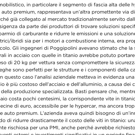
obilistico, in particolare il segmento di fascia alta delle h
e auto premium, rappresentava un’altra promettente via di
ché già collegato al mercato tradizionalmente servito dall
l’esigenza da parte dei produttori di trovare soluzioni speci
parmio di carburante e ridurre le emissioni e una soluzione
ttrici/ibridi sia per i motori a combustione interna, era pro
colo. Gli ingegneri di Poggipolini avevano stimato che la 
turali in acciaio con quelle in titanio avrebbe potuto portar
eso di 20 kg per vettura senza compromettere la sicurezza
 leghe sono perfetti per le strutture e i componenti della ca
in questo caso l’analisi aziendale metteva in evidenza un
nio è più costoso dell’acciaio e dell’alluminio, a causa dei c
 della produzione specializzata. Basti pensare che, mentr
iaio costa pochi centesimi,
la corrispondente vite in titani
ecine di euro
, accessibile per le hypercar, ma ancora tro
le auto premium. L’azienda aveva quindi bisogno di un’in
o di ridurre drasticamente il costo delle viti in titanio: u
nte rischiosa per una PMI, anche perché avrebbe richiest
rventi esterni e investimenti significativi in un periodo fi