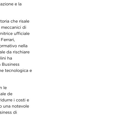
azione e la
oria che risale
 meccanici di
nitrice ufficiale
Ferrari,
ormativo nella
le da rischiare
lini ha
a Business
ne tecnologica e
n le
nale de
durre i costi e
to una notevole
siness di