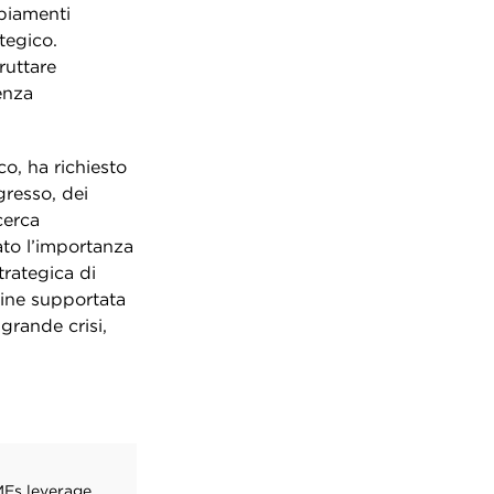
mbiamenti
tegico.
ruttare
enza
o, ha richiesto
gresso, dei
cerca
ato l’importanza
trategica di
mine supportata
grande crisi,
MEs leverage