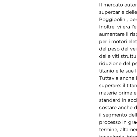
Il mercato autom
supercar e dell
Poggipolini, per
Inoltre, vi era 
aumentare il ris
per i motori ele
del peso del vei
delle viti strut
riduzione del p
titanio e le sue
Tuttavia anche 
superare: il tita
materie prime e
standard in acc
costare anche d
il segmento del
processo in grad
termine, altame
tecnologie, inte