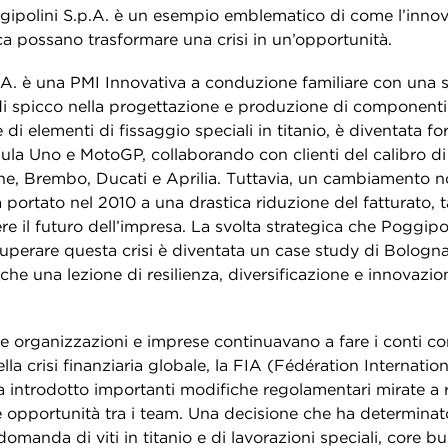
ggipolini S.p.A. è un esempio emblematico di come l’innov
ca possano trasformare una crisi in un’opportunità.
.A. è una PMI Innovativa a conduzione familiare con una st
i spicco nella progettazione e produzione di componenti
 di elementi di fissaggio speciali in titanio, è diventata for
ula Uno e MotoGP, collaborando con clienti del calibro di 
e, Brembo, Ducati e Aprilia. Tuttavia, un cambiamento n
ortato nel 2010 a una drastica riduzione del fatturato, ta
 il futuro dell’impresa. La svolta strategica che Poggipo
superare questa crisi è diventata un case study di Bologn
he una lezione di resilienza, diversificazione e innovazio
e organizzazioni e imprese continuavano a fare i conti co
a crisi finanziaria globale, la FIA (
Fédération Internatio
a introdotto importanti modifiche regolamentari mirate a ri
le opportunità tra i team. Una decisione che ha determina
domanda di viti in titanio e di lavorazioni speciali, core bu