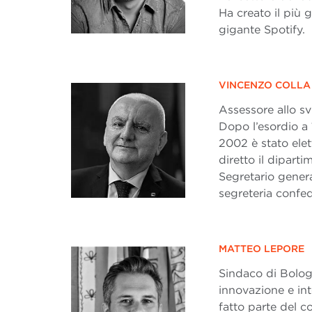
Ha creato il più 
gigante Spotify.
VINCENZO COLLA
Assessore allo s
Dopo l’esordio a 1
2002 è stato elet
diretto il dipart
Segretario genera
segreteria confed
MATTEO LEPORE
Sindaco di Bologn
innovazione e in
fatto parte del c