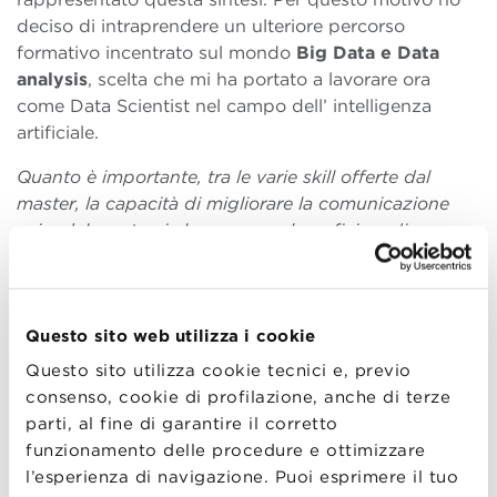
deciso di intraprendere un ulteriore percorso
formativo incentrato sul mondo
Big Data e Data
analysis
, scelta che mi ha portato a lavorare ora
come Data Scientist nel campo dell’ intelligenza
artificiale.
Quanto è importante, tra le varie skill offerte dal
master, la capacità di migliorare la comunicazione
aziendale su temi che possono beneficiare di
un’accurata analisi dei dati e quanto la possibilità di
rendere facilmente fruibili ai colleghi i risultati del
proprio lavoro?
Questo sito web utilizza i cookie
La capacità di una chiara comunicazione è sempre
Questo sito utilizza cookie tecnici e, previo
più centrale all’interno di
team
composti da
consenso, cookie di profilazione, anche di terze
competenze trasversali
. Per la mia esperienza
parti, al fine di garantire il corretto
lavorativa è stato ed è tutt’ora fondamentale riuscire
funzionamento delle procedure e ottimizzare
ad esporre con chiarezza ed efficacia problemi di
l’esperienza di navigazione. Puoi esprimere il tuo
natura tecnica all’interno di un team che ha come