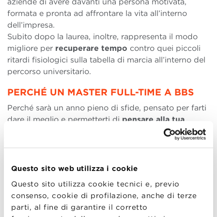
aziende di avere davanti una persona motivata,
formata e pronta ad affrontare la vita all’interno
dell’impresa.
Subito dopo la laurea, inoltre, rappresenta il modo
migliore per
recuperare tempo
contro quei piccoli
ritardi fisiologici sulla tabella di marcia all’interno del
percorso universitario.
PERCHÉ UN MASTER FULL-TIME A BBS
Perché sarà un anno pieno di sfide, pensato per farti
dare il meglio e permetterti di
pensare alla tua
futura carriera
. Le lezioni, i
case study,
gli ospiti
delle lezioni e gli
speaker
delle lecture, i lavori di
gruppo, i
project work
sono tutti elementi che
concorreranno alla tua formazione manageriale, un
Questo sito web utilizza i cookie
elemento fondamentale per cominciare da subito la
Questo sito utilizza cookie tecnici e, previo
tua crescita in azienda.
consenso, cookie di profilazione, anche di terze
parti, al fine di garantire il corretto
Bologna Business School, inoltre, ha corsi di studio e