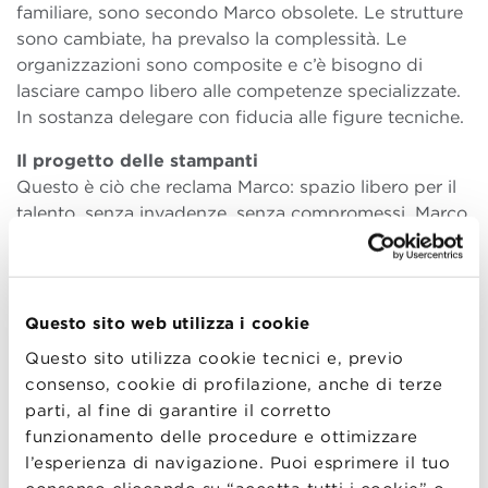
familiare, sono secondo Marco obsolete. Le strutture
sono cambiate, ha prevalso la complessità. Le
organizzazioni sono composite e c’è bisogno di
lasciare campo libero alle competenze specializzate.
In sostanza delegare con fiducia alle figure tecniche.
Il progetto delle stampanti
Questo è ciò che reclama Marco: spazio libero per il
talento, senza invadenze, senza compromessi. Marco
è uno che devi accettare per il valore aggiunto della
creatività e dell’intraprendenza. La sfera emotiva
complessa fa parte del pacchetto completo.
Prendere o lasciare. “Dopo una prima esperienza
Questo sito web utilizza i cookie
come progettista, entro in una grande azienda
Questo sito utilizza cookie tecnici e, previo
nell’ambito dell’electronic manufacturing e mi viene
consenso, cookie di profilazione, anche di terze
subito affidato il progetto di una stampante a colori
parti, al fine di garantire il corretto
per carte plastiche. Poi di una stampante per badge
funzionamento delle procedure e ottimizzare
e tessere con microchip.” L’azienda decide di tentare
l’esperienza di navigazione. Puoi esprimere il tuo
la competizione sul mercato statunitense. “Mi