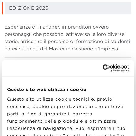
EDIZIONE 2026
Esperienze di manager, imprenditori ovvero
personaggi che possono, attraverso le loro diverse
storie, arricchire il percorso di formazione di studenti
ed ex studenti del Master in Gestione d’Impresa
Di seguito il calendario degli incontri per il 2026:
Febbraio
Questo sito web utilizza i cookie
2/02/2026 | h. 17:30 | Uberto Fabbri Curcio –
Apparel & Merchandising Manager |
Ducati
Questo sito utilizza cookie tecnici e, previo
16/02/2026 | h. 17:30 | Nicolò Maroni –
consenso, cookie di profilazione, anche di terze
Marketing Manager |
Caviro
parti, al fine di garantire il corretto
23/02/2026 | h. 17:30 | Albano Francesco –
funzionamento delle procedure e ottimizzare
Head of Product Marketing |
Automobili
l’esperienza di navigazione. Puoi esprimere il tuo
Lamborghini S.p.A.
consenso cliccando su “accetta tutti i cookie” o