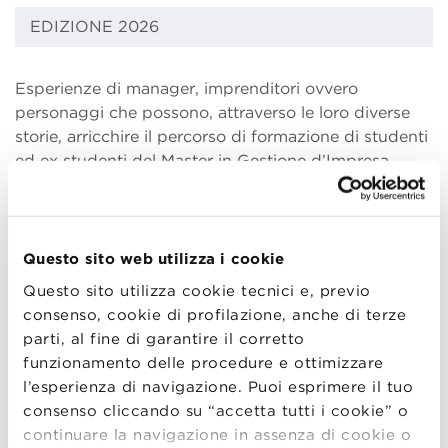
EDIZIONE 2026
Esperienze di manager, imprenditori ovvero
personaggi che possono, attraverso le loro diverse
storie, arricchire il percorso di formazione di studenti
ed ex studenti del Master in Gestione d’Impresa
Di seguito il calendario degli incontri per il 2023:
Gennaio
Questo sito web utilizza i cookie
Questo sito utilizza cookie tecnici e, previo
18/01/2023 h.17:30 Uberto Fabbri Curcio –
consenso, cookie di profilazione, anche di terze
Apparel & Merchandising Manager |
Ducati
parti, al fine di garantire il corretto
Motors
funzionamento delle procedure e ottimizzare
Febbraio
l’esperienza di navigazione. Puoi esprimere il tuo
consenso cliccando su “accetta tutti i cookie” o
02/02/2023 h.17:30 Riccardo Pirrone – Social
continuare la navigazione in assenza di cookie o