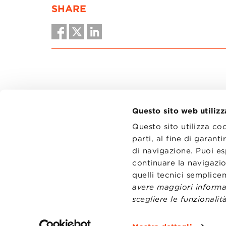
SHARE
Questo sito web utilizz
Questo sito utilizza co
parti, al fine di garan
di navigazione. Puoi es
CONTATT
TRASPA
continuare la navigazio
PRIVACY
quelli tecnici semplic
PREFERE
avere maggiori informaz
scegliere le funzionalità