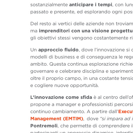
sostanzialmente
anticipare i tempi
, con lu
passato e presente, ed esplorando ogni possi
Del resto ai vertici delle aziende non trovia
ma
imprenditori con una visione
progettu
gli obiettivi stessi vengono costantemente ri
Un
approccio fluido
, dove l’innovazione si
modelli di business e di conseguenza le re
ambito. Questa continua esplorazione richi
governare e celebrare disciplina e sperimen
oltre il proprio campo, in una costante tensi
e cogliere nuove opportunità.
L’innovazione come sfida
è al centro dell’
propone a manager e professionisti percorsi 
continuo cambiamento. A partire dall’
Execu
Management (EMTIM)
, dove
“si impara ad
Pontremoli
, che permette di comprendere il
partecipanti un approccio dinamico, interdisc