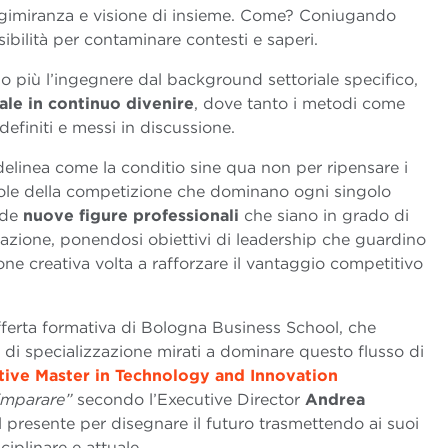
ngimiranza e visione di insieme. Come? Coniugando
bilità per contaminare contesti e saperi.
mo più l’ingegnere dal background settoriale specifico,
ale in continuo divenire
, dove tanto i metodi come
definiti e messi in discussione.
 delinea come la conditio sine qua non per ripensare i
gole della competizione che dominano ogni singolo
ede
nuove figure professionali
che siano in grado di
tazione, ponendosi obiettivi di leadership che guardino
one creativa volta a rafforzare il vantaggio competitivo
offerta formativa di Bologna Business School, che
di specializzazione mirati a dominare questo flusso di
tive Master in Technology and Innovation
 imparare”
secondo l’Executive Director
Andrea
 presente per disegnare il futuro trasmettendo ai suoi
iplinare e attuale.