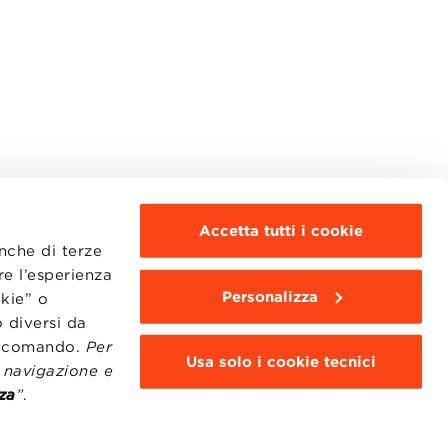
Accetta tutti i cookie
anche di terze
re l’esperienza
Personalizza
okie” o
MOODLE
WEBMAIL
 diversi da
BBS COMMUNITY PORTAL
to comando.
Per
PRESS
Usa solo i cookie tecnici
i navigazione e
za
”
.