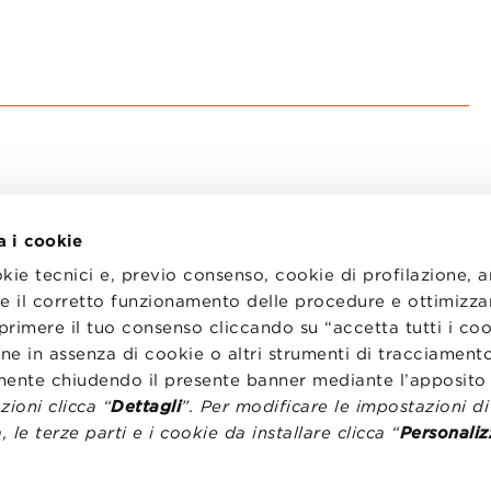
a i cookie
okie tecnici e, previo consenso, cookie di profilazione, 
tire il corretto funzionamento delle procedure e ottimizza
primere il tuo consenso cliccando su “accetta tutti i co
I
LAVORA CON NOI
RENZA
STATUTO
ne in assenza di cookie o altri strumenti di tracciamento
CODICE ETICO
emente chiudendo il presente banner mediante l’apposi
NZE COOKIE
WHISTLEBLOWING
ioni clicca “
Dettagli
”. Per modificare le impostazioni d
, le terze parti e i cookie da installare clicca “
Personaliz