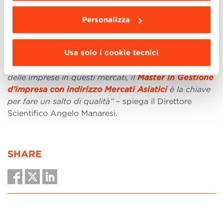
le redini di questo progetto di infrastrutture volto a
Personalizza
connettere Asia ed Europa, passando dall’Africa.
“Se hai passione per le culture orientali e vuoi
Usa solo i cookie tecnici
acquisire professionalità e strumenti per avere un
ruolo cruciale nei processi di internazionalizzazione
delle imprese in questi mercati, il
Master in Gestione
d’impresa con indirizzo Mercati Asiatici
è la chiave
per fare un salto di qualità”
– spiega il Direttore
Scientifico Angelo Manaresi.
SHARE