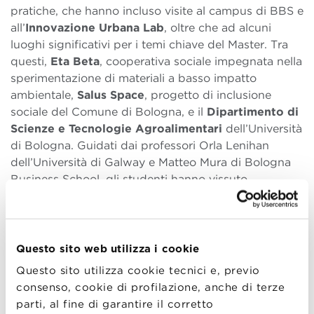
pratiche, che hanno incluso visite al campus di BBS e
all’
Innovazione Urbana Lab
, oltre che ad alcuni
luoghi significativi per i temi chiave del Master. Tra
questi,
Eta Beta
, cooperativa sociale impegnata nella
sperimentazione di materiali a basso impatto
ambientale,
Salus Space
, progetto di inclusione
sociale del Comune di Bologna, e il
Dipartimento di
Scienze e Tecnologie Agroalimentari
dell’Università
di Bologna. Guidati dai professori Orla Lenihan
dell’Università di Galway e Matteo Mura di Bologna
Business School, gli studenti hanno vissuto
un’
esperienza d’apprendimento concreta e
interattiva
, ricca di momenti di confronto e
opportunità di networking.
Questo sito web utilizza i cookie
Le attività programmate per la On Campus Week
Questo sito utilizza cookie tecnici e, previo
hanno continuato ad arricchirsi nei giorni successivi,
consenso, cookie di profilazione, anche di terze
dopo la partenza degli studenti di Galway. Il 10
parti, al fine di garantire il corretto
aprile, i partecipanti hanno avuto l’opportunità di