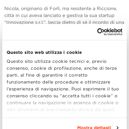
Nicola, originario di Forlì, ma residente a Riccione,
città in cui aveva lanciato e gestiva la sua startup
“Innovazione s.r.l.”, lascia dietro di sé il ricordo di una
persona così piena di vita e di allegria che è difficile
pensare che ci abbia lasciato così presto.
Anche i compagni di Master hanno accolto la notizia
Questo sito web utilizza i cookie
con immensa tristezza e si uniscono al saluto della
Questo sito utilizza cookie tecnici e, previo
Scuola con il loro ricordo:
consenso, cookie di profilazione, anche di terze
parti, al fine di garantire il corretto
funzionamento delle procedure e ottimizzare
“Quando ho conosciuto Nicola ho pensato a quanto
l’esperienza di navigazione. Puoi esprimere il tuo
era ricco di conoscenza, di idee, di progetti. Ho
consenso cliccando su “accetta tutti i cookie” o
sempre apprezzato la sua capacità di mettere a
continuare la navigazione in assenza di cookie o
proprio agio chiunque, l’entusiasmo che lo
altri strumenti di tracciamento diversi da quelli
distingueva dagli altri, la creatività e l’ironia che
tecnici semplicemente chiudendo il presente
riusciva a portare in qualsiasi cosa facesse. Quanto
banner mediante l’apposito comando.
Per avere
amava la sua Riccione e i suoi labrador. Credo che
Mostra dettagli