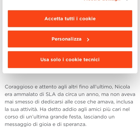
maggiori informazioni clicca “
Dettagli
”. Per
dovremmo sentirci fortunati ad averlo incontrato
modificare le impostazioni di navigazione e
come persona, come amico e come imprenditore”.
scegliere le funzionalità, le terze parti e i cookie
Accetta tutti i cookie
da installare clicca “
Personalizza
”
.
“Fin dal primo giorno del Master abbiamo avuto un
bel rapporto e avevamo iniziato un’amicizia. Non
Personalizza
abbiamo poi avuto modo di frequentarci a lungo, ma
l’ho sempre vissuto come una bravissima persona
molto gentile e amichevole, che mi ha offerto aiuto e
Usa solo i cookie tecnici
amicizia”.
Coraggioso e attento agli altri fino all’ultimo, Nicola
era ammalato di SLA da circa un anno, ma non aveva
mai smesso di dedicarsi alle cose che amava, inclusa
la sua attività. Ha detto addio agli amici più cari nel
corso di un’ultima grande festa, lasciando un
messaggio di gioia e di speranza.