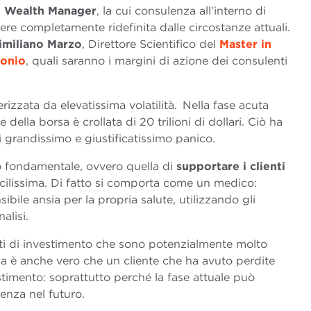
el Wealth Manager
, la cui consulenza all’interno di
ere completamente ridefinita dalle circostanze attuali.
imiliano Marzo
, Direttore Scientifico del
Master in
monio
, quali saranno i margini di azione dei consulenti
erizzata da elevatissima volatilità. Nella fase acuta
ne della borsa è crollata di 20 trilioni di dollari. Ciò ha
 di grandissimo e giustificatissimo panico.
o fondamentale, ovvero quella di
supportare i clienti
icilissima. Di fatto si comporta come un medico:
ile ansia per la propria salute, utilizzando gli
alisi.
nti di investimento che sono potenzialmente molto
 Ma è anche vero che un cliente che ha avuto perdite
stimento: soprattutto perché la fase attuale può
enza nel futuro.