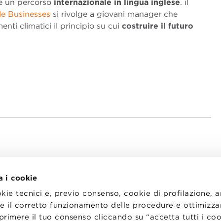
he un percorso
internazionale in lingua inglese
. i
l
le Businesses
si rivolge a giovani manager che
nti climatici il principio su cui
costruire il futuro
a i cookie
okie tecnici e, previo consenso, cookie di profilazione, 
tire il corretto funzionamento delle procedure e ottimizza
primere il tuo consenso cliccando su “accetta tutti i co
I
LAVORA CON NOI