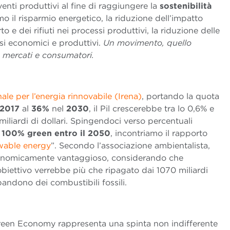
venti produttivi al fine di raggiungere la
sostenibilità
iamo il risparmio energetico, la riduzione dell’impatto
o e dei rifiuti nei processi produttivi, la riduzione delle
essi economici e produttivi.
Un movimento, quello
 mercati e consumatori.
ale per l’energia rinnovabile (Irena)
, portando la quota
2017
al
36%
nel
2030
, il Pil crescerebbe tra lo 0,6% e
miliardi di dollari. Spingendoci verso percentuali
 100% green entro il 2050
, incontriamo il rapporto
wable energy
”. Secondo l’associazione ambientalista,
conomicamente vantaggioso, considerando che
obiettivo verrebbe più che ripagato dai 1070 miliardi
bbandono dei combustibili fossili.
 Green Economy rappresenta una spinta non indifferente