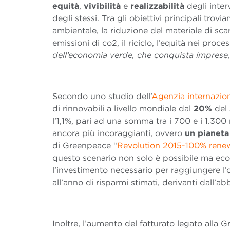
equità
,
vivibilità
e
realizzabilità
degli inter
degli stessi. Tra gli obiettivi principali trov
ambientale, la riduzione del materiale di scart
emissioni di co2, il riciclo, l’equità nei proc
dell’economia verde, che conquista imprese,
Secondo uno studio dell’
Agenzia internazion
di rinnovabili a livello mondiale dal
20%
del
l’1,1%, pari ad una somma tra i 700 e i 1.300 
ancora più incoraggianti, ovvero
un pianeta
di Greenpeace “
Revolution 2015-100% rene
questo scenario non solo è possibile ma e
l’investimento necessario per raggiungere l’
all’anno di risparmi stimati, derivanti dall’a
Inoltre, l’aumento del fatturato legato alla