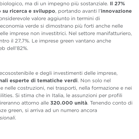
al biologico, ma di un impegno più sostanziale.
Il 27%
o su ricerca e sviluppo
, portando avanti l’
innovazione
nsiderevole valore aggiunto in termini di
’economia verde si dimostrano più forti anche nelle
lle imprese non investitrici. Nel settore manifatturiero,
ntro il 27,7%. Le imprese green vantano anche
eb dell’82%.
’ecosostenibile e degli investimenti delle imprese,
onali esperte di tematiche verdi
. Non solo nel
e nelle costruzioni, nei trasporti, nella formazione e nei
ities. Si stima che in Italia, le assunzioni per profili
gireranno attorno alle
320.000 unità
. Tenendo conto di
ze green, si arriva ad un numero ancora
sionali
.