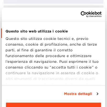
LOCATION
FAQ
Questo sito web utilizza i cookie
CONTATTI
Questo sito utilizza cookie tecnici e, previo
consenso, cookie di profilazione, anche di terze
PRIVACY POLICY
parti, al fine di garantire il corretto
funzionamento delle procedure e ottimizzare
PROTOCOLLO EVENTI
l’esperienza di navigazione. Puoi esprimere il tuo
consenso cliccando su “accetta tutti i cookie” o
ISCRIZIONI
continuare la navigazione in assenza di cookie o
altri strumenti di tracciamento diversi da quelli
GALLERY
tecnici semplicemente chiudendo il presente
banner mediante l’apposito comando.
Per avere
Informazioni iscrizioni:
Mostra dettagli
maggiori informazioni clicca “
Dettagli
”. Per
modificare le impostazioni di navigazione e
GRADUATION 2026 & XVIII ALUMNI REUNION