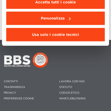
scegliere le funzionalità, le terze parti e i cookie
Accetta tutti i cookie
Giulia Gadani
da installare clicca “
Personalizza
”
.
+39 051 2090142
E-mail:
community@bbs.unibo.it
Personalizza
Usa solo i cookie tecnici
CONTATTI
LAVORA CON NOI
TRASPARENZA
STATUTO
PRIVACY
CODICE ETICO
PREFERENZE COOKIE
WHISTLEBLOWING