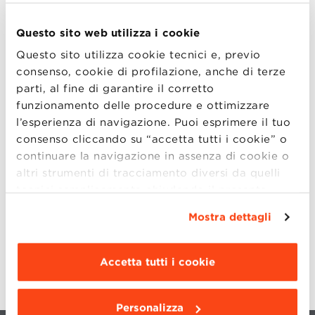
LOCATION
Questo sito web utilizza i cookie
Questo sito utilizza cookie tecnici e, previo
SYMPOSIUM E MEDITAZIONE
consenso, cookie di profilazione, anche di terze
parti, al fine di garantire il corretto
FAQ
funzionamento delle procedure e ottimizzare
l’esperienza di navigazione. Puoi esprimere il tuo
PROTOCOLLO EVENTO
consenso cliccando su “accetta tutti i cookie” o
continuare la navigazione in assenza di cookie o
CONTATTI
altri strumenti di tracciamento diversi da quelli
tecnici semplicemente chiudendo il presente
LIVE STREAMING
banner mediante l’apposito comando.
Per avere
Mostra dettagli
maggiori informazioni clicca “
Dettagli
”. Per
PRIVACY POLICY
modificare le impostazioni di navigazione e
scegliere le funzionalità, le terze parti e i cookie
Accetta tutti i cookie
da installare clicca “
Personalizza
”
.
Personalizza