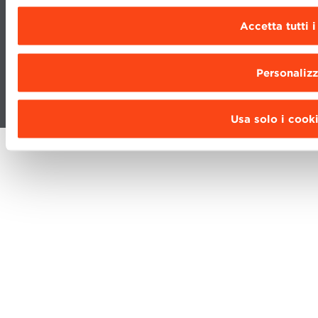
BBS COMMUNITY PORTAL
Accetta tutti 
PRESS
Personaliz
Fondazione Bologna University Business School · info@bbs.unibo.it ·
P.I. - C.F. 02095311201
Usa solo i cooki