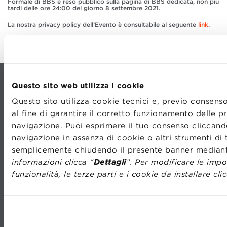
Formale di BBS e reso pubblico sulla pagina di BBS dedicata, non più
tardi delle ore 24:00 del giorno 8 settembre 2021.
La nostra privacy policy dell’Evento è consultabile al seguente
link
.
Questo sito web utilizza i cookie
Questo sito utilizza cookie tecnici e, previo consenso
al fine di garantire il corretto funzionamento delle p
navigazione. Puoi esprimere il tuo consenso cliccando
navigazione in assenza di cookie o altri strumenti di 
CONTATTI
LAVORA CON NOI
semplicemente chiudendo il presente banner median
TRASPARENZA
STATUTO
informazioni clicca “
Dettagli
”. Per modificare le impo
PRIVACY
CODICE ETICO
funzionalità, le terze parti e i cookie da installare cli
PREFERENZE COOKIE
WHISTLEBLOWING
MOODLE
WEBMAIL